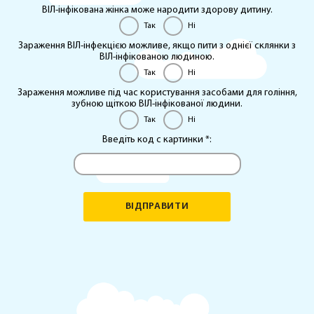
ВIЛ-iнфiкована жiнка може народити здорову дитину.
Так
Ні
Зараження ВІЛ-інфекцією можливе, якщо пити з однієї склянки з
ВІЛ-інфікованою людиною.
Так
Ні
Зараження можливе під час користування засобами для гоління,
зубною щіткою ВІЛ-інфікованої людини.
Так
Ні
Введіть код с картинки
*
:
ВІДПРАВИТИ