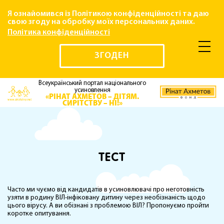
Я ознайомився із Політикою конфіденційності та даю
свою згоду на обробку моїх персональних даних.
Політика конфіденційності
ЗГОДЕН
Всеукраїнський портал національного
усиновлення
«РІНАТ АХМЕТОВ – ДІТЯМ.
СИРІТСТВУ – НІ!»
ТЕСТ
Часто ми чуємо від кандидатів в усиновлювачі про неготовність
узяти в родину ВІЛ-інфіковану дитину через необізнаність щодо
цього вірусу. А ви обізнані з проблемою ВІЛ? Пропонуємо пройти
коротке опитування.