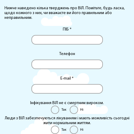
Нижче наведено кілька тверджень про ВІЛ. Помітьте, будь ласка,
щодо кожного з них, чи вважаєте ви його правильним або
неправильним.
ПІБ *
Телефон
E-mail *
Iнфiкування ВIЛ не є смертним вироком.
Так
Ні
Люди з ВIЛ забезпечуються лiкуванням i мають можливiсть сьогоднi
жити нормальним життям.
Так
Ні