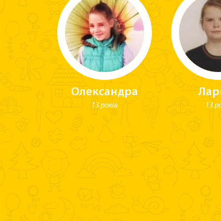
им
Олександра
Лар
и
13 років
13 р