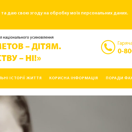
і та даю свою згоду на обробку моїх персональних даних.
л національного усиновлення
Гаряча
ЕТОВ – ДІТЯМ.
0-80
ТВУ – НІ!»
ЛЬНІ ІСТОРІЇ ЖИТТЯ
КОРИСНА ІНФОРМАЦІЯ
ПОРАДИ ФАХ