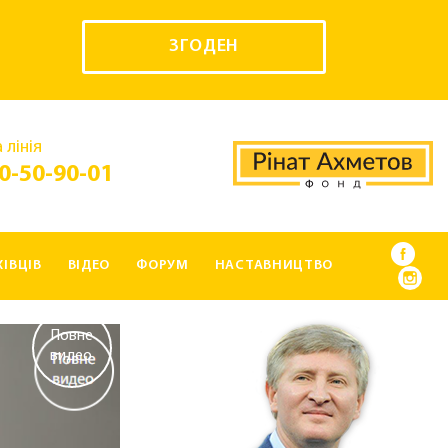
ЗГОДЕН
 лінія
0-50-90-01
ІВЦІВ
ВІДЕО
ФОРУМ
НАСТАВНИЦТВО
Повне
видео