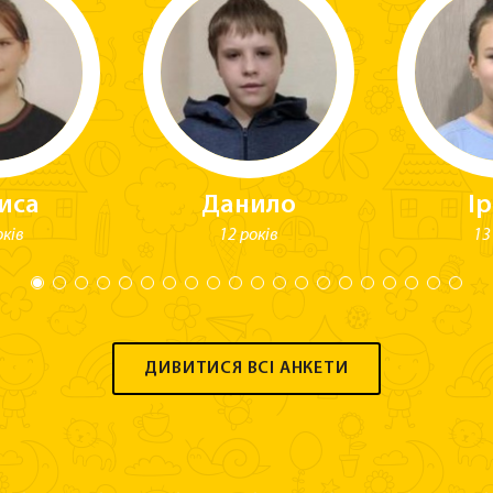
иса
Данило
І
оків
12 років
13
ДИВИТИСЯ ВСІ АНКЕТИ