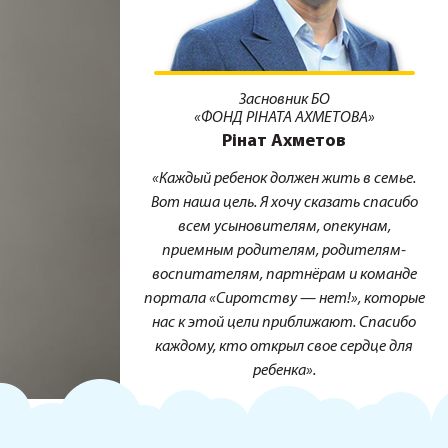
Засновник БО
«ФОНД РІНАТА АХМЕТОВА»
Рінат Ахметов
«Каждый ребенок должен жить в семье.
Вот наша цель. Я хочу сказать спасибо
всем усыновителям, опекунам,
приемным родителям, родителям-
воспитателям, партнёрам и команде
портала «Сиротству — нет!», которые
нас к этой цели приближают. Спасибо
каждому, кто открыл свое сердце для
ребенка».