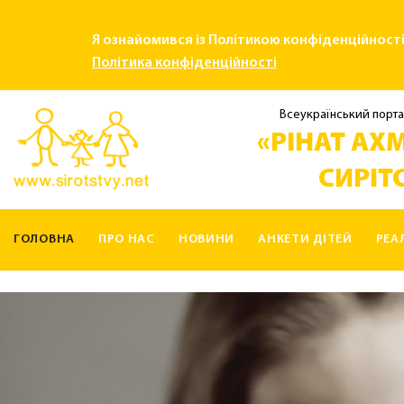
Я ознайомився із Політикою конфіденційност
Політика конфіденційності
Всеукраїнський порта
«РІНАТ АХМ
СИРІТС
ГОЛОВНА
ПРО НАС
НОВИНИ
АНКЕТИ ДІТЕЙ
РЕА
КОНТАКТИ