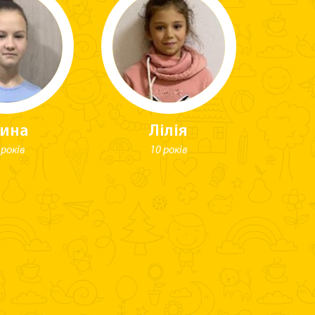
рина
Лілія
 років
10 років