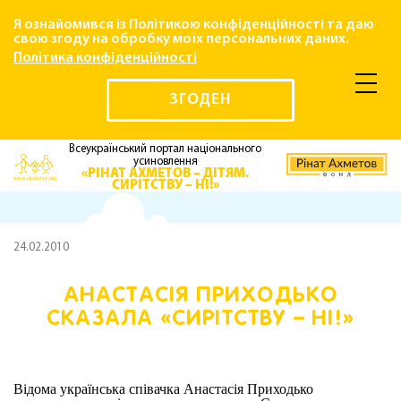
Я ознайомився із Політикою конфіденційності та даю
свою згоду на обробку моїх персональних даних.
Політика конфіденційності
ЗГОДЕН
Всеукраїнський портал національного
усиновлення
«РІНАТ АХМЕТОВ – ДІТЯМ.
СИРІТСТВУ – НІ!»
24.02.2010
АНАСТАСІЯ ПРИХОДЬКО
СКАЗАЛА «СИРІТСТВУ – НІ!»
Відома українська співачка Анастасія Приходько