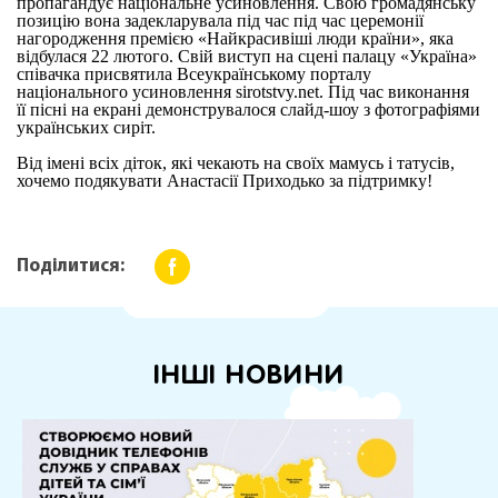
пропагандує національне усиновлення. Свою громадянську
позицію вона задекларувала під час під час церемонії
нагородження премією «Найкрасивіші люди країни», яка
відбулася 22 лютого. Свій виступ на сцені палацу «Україна»
співачка присвятила Всеукраїнському порталу
національного усиновлення sirotstvy.net. Під час виконання
її пісні на екрані демонструвалося слайд-шоу з фотографіями
українських сиріт.
Від імені всіх діток, які чекають на своїх мамусь і татусів,
хочемо подякувати Анастасії Приходько за підтримку!
Поділитися:
ІНШІ НОВИНИ