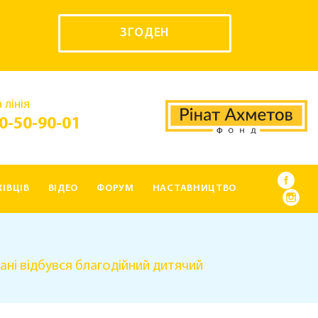
ЗГОДЕН
 лінія
0-50-90-01
ІВЦІВ
ВІДЕО
ФОРУМ
НАСТАВНИЦТВО
ані відбувся благодійний дитячий