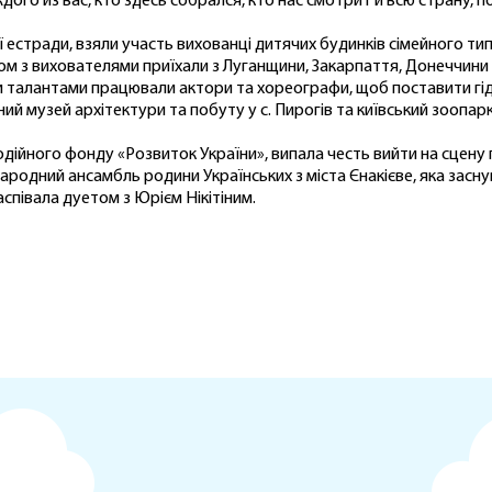
о из вас, кто здесь собрался, кто нас смотрит и всю страну, п
ої естради, взяли участь вихованці дитячих будинків сімейного ти
ом з вихователями приїхали з Луганщини, Закарпаття, Донеччини
ими талантами працювали актори та хореографи, щоб поставити гід
ий музей архітектури та побуту у с. Пирогів та київський зоопарк
одійного фонду «Розвиток України», випала честь вийти на сцену
 Народний ансамбль родини Українських з міста Єнакієве, яка засн
аспівала дуетом з Юрієм Нікітіним.