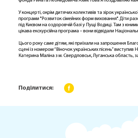
фонда Рината Леонидовича Ахметова я поздравляю каждог
У концерті, окрім дитячих колективів та зірок українськ
програми "Розвиток сімейних форм виховання". Діти раз
під Києвом на оздоровчій базі у Пущі Водиці. Там з юн
цікава екскурсійна програма – вони відвідали Національн
Цього року саме дітям, які приїхали на запрошення Благ
сцені із номером “Віночок українських пісень” виступив
Катерина Маліна з м. Свердловськ, Луганська область, з
Поділитися: