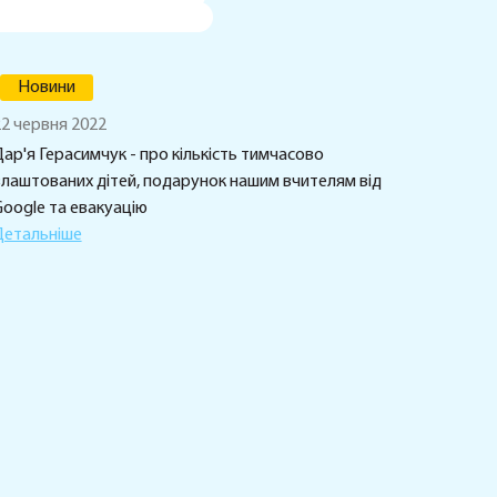
Новини
2 червня 2022
ар'я Герасимчук - про кількість тимчасово
влаштованих дітей, подарунок нашим вчителям від
oogle та евакуацію
Детальніше