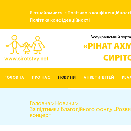
Я ознайомився із Політикою конфіденційност
Політика конфіденційності
Всеукраїнський порта
«РІНАТ АХМ
СИРІТС
ГОЛОВНА
ПРО НАС
НОВИНИ
АНКЕТИ ДІТЕЙ
РЕА
КОНТАКТИ
Головна
Новини
За підтимки Благодійного фонду «Розвит
концерт