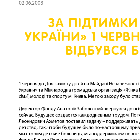
02.06.2008
ЗА ПІДТИМКИ
УКРАЇНИ» 1 ЧЕРВ
ВІДБУВСЯ 
1 червня до Дня захисту дітей на Майдані Незалежності
України» та Міжнародна громадська організація «Жінка ІІ
сім»ї, молоді та спорту м. Києва. Метою заходу було ств
Директор Фонду Анатолій Заболотний звернувся до всіх п
сейчас. Будущее создается каждодневным трудом. Пото
Леонидович Ахметов поставил задачу – поддерживать 
детство, так, чтобы будущее было по-настоящему при
мы строим детские больницы, мы поддерживаем новые ф