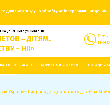
і та даю свою згоду на обробку моїх персональних даних.
л національного усиновлення
Гаряча
ЕТОВ – ДІТЯМ.
0-80
ТВУ – НІ!»
ЛЬНІ ІСТОРІЇ ЖИТТЯ
КОРИСНА ІНФОРМАЦІЯ
ПОРАДИ ФАХ
ок України» 1 червня до Дня захисту дітей на Майд