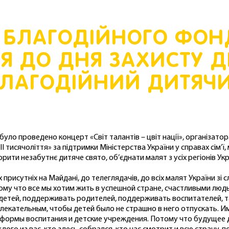
 БЛАГОДІЙНОГО ФОН
НЯ ДО ДНЯ ЗАХИСТУ 
БЛАГОДІЙНИЙ ДИТЯЧ
 було проведено концерт «Світ талантів – цвіт нації», організат
І тисячоліття» за підтримки Міністерства України у справах сім’ї
орити незабутнє дитяче свято, об’єднати малят з усіх регіонів Укр
рисутніх на Майдані, до телеглядачів, до всіх малят України зі 
му что все мы хотим жить в успешной стране, счастливыми лю
детей, поддерживать родителей, поддерживать воспитателей, т
влекательным, чтобы детей было не страшно в него отпускать.
ормы воспитания и детские учреждения. Потому что будущее дел