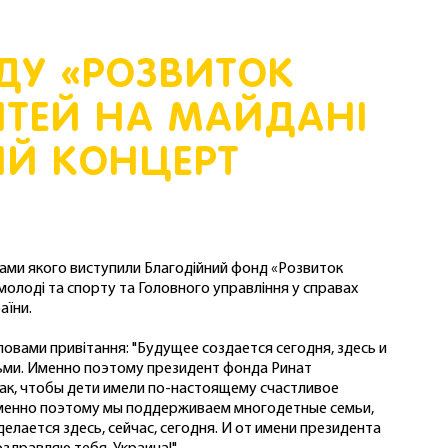
ДУ «РОЗВИТОК
ДІТЕЙ НА МАЙДАНІ
ИЙ КОНЦЕРТ
орами якого виступили Благодійний фонд «Розвиток
, молоді та спорту та Головного управління у справах
аїни.
словами привітання: "Будущее создается сегодня, здесь и
дьми. Именно поэтому президент фонда Ринат
ак, чтобы дети имели по-настоящему счастливое
 Именно поэтому мы поддерживаем многодетные семьи,
ается здесь, сейчас, сегодня. И от имени президента