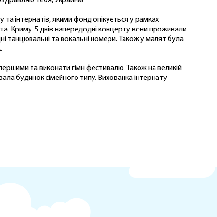
оздравляю тебя, Украина!"
пу та інтернатів, якими фонд опікується у рамках
 та Криму. 5 днів напередодні концерту вони проживали
ні танцювальні та вокальні номери. Також у малят була
.
 першими та виконати гімн фестивалю. Також на великій
увала будинок сімейного типу. Вихованка інтернату