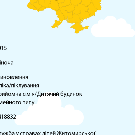
015
іноча
синовлення
піка/піклування
рийомна сім'я/Дитячий будинок
імейного типу
418832
лужба у справах дітей Житомирської