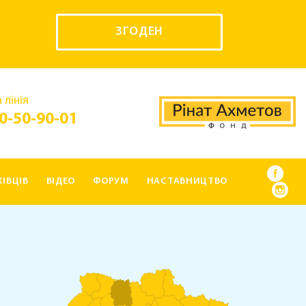
ЗГОДЕН
 лінія
0-50-90-01
ІВЦІВ
ВІДЕО
ФОРУМ
НАСТАВНИЦТВО