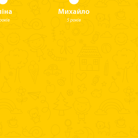
ліна
Михайло
років
5 років