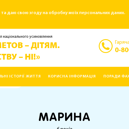
і та даю свою згоду на обробку моїх персональних даних.
л національного усиновлення
Гаряча
ЕТОВ – ДІТЯМ.
0-80
ТВУ – НІ!»
ЛЬНІ ІСТОРІЇ ЖИТТЯ
КОРИСНА ІНФОРМАЦІЯ
ПОРАДИ ФАХ
МАРИНА