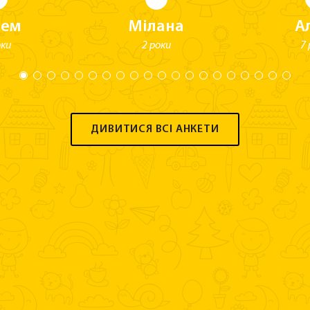
тем
Мілана
А
оки
2 роки
7 
ДИВИТИСЯ ВСІ АНКЕТИ