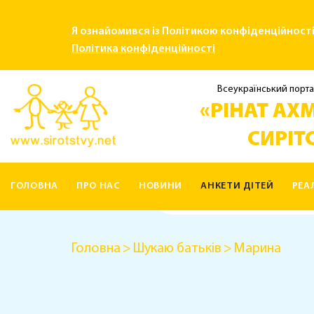
Я ознайомився із Політикою конфіденційност
Політика конфіденційності
Всеукраїнський порта
«РІНАТ АХМ
СИРІТС
ГОЛОВНА
ПРО НАС
НОВИНИ
АНКЕТИ ДІТЕЙ
РЕА
КОНТАКТИ
Головна
Шукаю батьків
Марина