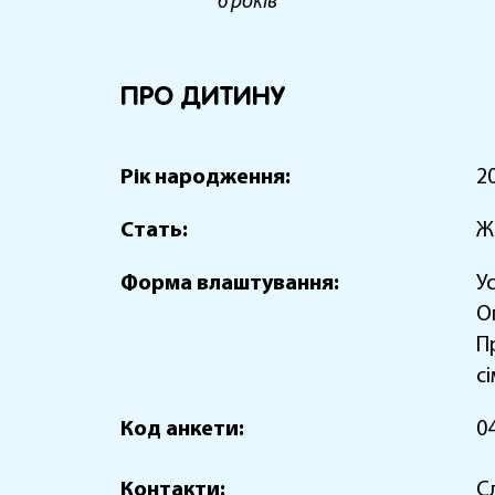
6 років
ПРО ДИТИНУ
Рік народження:
2
Стать:
Ж
Форма влаштування:
У
О
П
с
Код анкети:
0
Контакти:
С