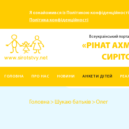
Я ознайомився із Політикою конфіденційност
Політика конфіденційності
Всеукраїнський порта
«РІНАТ АХМ
СИРІТС
ГОЛОВНА
ПРО НАС
НОВИНИ
АНКЕТИ ДІТЕЙ
РЕА
КОНТАКТИ
Головна
Шукаю батьків
Олег