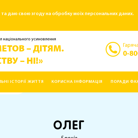
і та даю свою згоду на обробку моїх персональних даних.
л національного усиновлення
Гаряча
ЕТОВ – ДІТЯМ.
0-80
ТВУ – НІ!»
ЛЬНІ ІСТОРІЇ ЖИТТЯ
КОРИСНА ІНФОРМАЦІЯ
ПОРАДИ ФАХ
ОЛЕГ