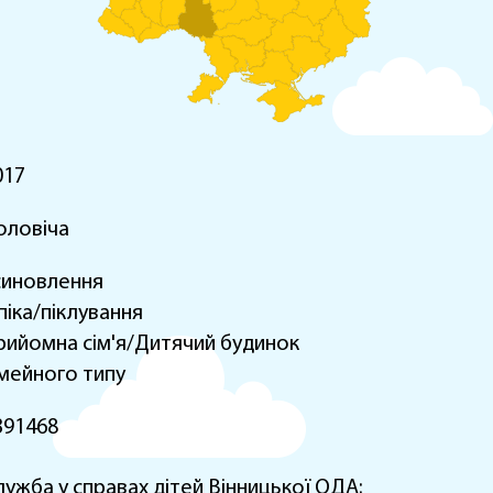
017
оловіча
синовлення
піка/піклування
рийомна сім'я/Дитячий будинок
імейного типу
391468
лужба у справах дітей Вінницької ОДА: