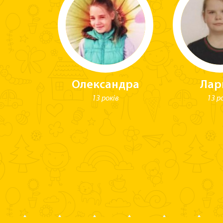
им
Олександра
Лар
и
13 років
13 р