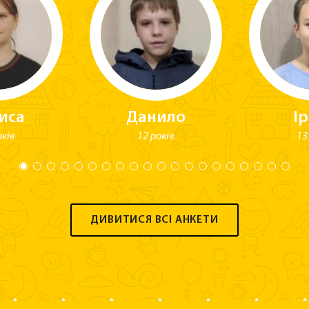
иса
Данило
І
оків
12 років
13
ДИВИТИСЯ ВСІ АНКЕТИ