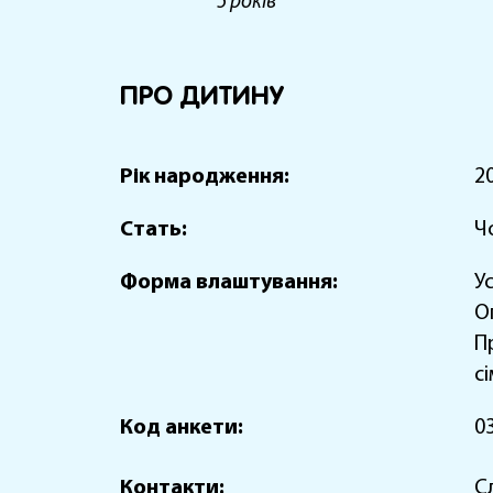
5 років
ПРО ДИТИНУ
Рік народження:
2
Стать:
Ч
Форма влаштування:
У
О
П
с
Код анкети:
0
Контакти:
С