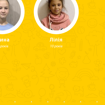
рина
Лілія
 років
10 років