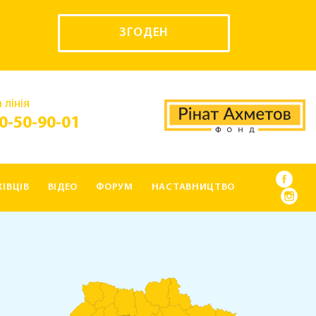
ЗГОДЕН
 лінія
0-50-90-01
ІВЦІВ
ВІДЕО
ФОРУМ
НАСТАВНИЦТВО