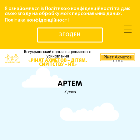
Я ознайомився із Політикою конфіденційності та даю
свою згоду на обробку моїх персональних даних.
Політика конфіденційності
ЗГОДЕН
Всеукраїнський портал національного
усиновлення
«РІНАТ АХМЕТОВ – ДІТЯМ.
СИРІТСТВУ – НІ!»
АРТЕМ
3 роки