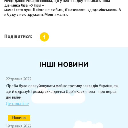
Нещодавно Ніка розповіла, що у них в садку з’явилась нова
дівчинка Ліза: «У Лізи –
мама і тато чужі. ЇЇ ніхто не любить, її називають «дітдомівською». А
я буду з нею дружити. Мені її жаль».
Поділитися:
ІНШІ НОВИНИ
22 травня 2022
«Треба було евакуйовувати майже третину закладів України, та
ще й одразу!» Громадська діячка Дар’я Касьянова – про перші
дні війни
Детальніше
Новини
19 травня 2022