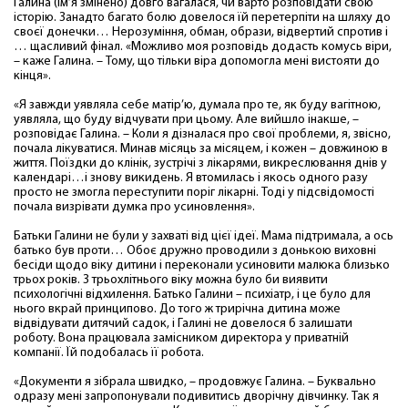
Галина (ім’я змінено) довго вагалася, чи варто розповідати свою
історію. Занадто багато болю довелося їй перетерпіти на шляху до
своєї донечки… Нерозуміння, обман, образи, відвертий спротив і
… щасливий фінал. «Можливо моя розповідь додасть комусь віри,
– каже Галина. – Тому, що тільки віра допомогла мені вистояти до
кінця».
«Я завжди уявляла себе матір’ю, думала про те, як буду вагітною,
уявляла, що буду відчувати при цьому. Але вийшло інакше, –
розповідає Галина. – Коли я дізналася про свої проблеми, я, звісно,
почала лікуватися. Минав місяць за місяцем, і кожен – довжиною в
життя. Поїздки до клінік, зустрічі з лікарями, викреслювання днів у
календарі…і знову викидень. Я втомилась і якось одного разу
просто не змогла переступити поріг лікарні. Тоді у підсвідомості
почала визрівати думка про усиновлення».
Батьки Галини не були у захваті від цієї ідеї. Мама підтримала, а ось
батько був проти… Обоє дружно проводили з донькою виховні
бесіди щодо віку дитини і переконали усиновити малюка близько
трьох років. З трьохлітнього віку можна було би виявити
психологічні відхилення. Батько Галини – психіатр, і це було для
нього вкрай принципово. До того ж трирічна дитина може
відвідувати дитячий садок, і Галині не довелося б залишати
роботу. Вона працювала замісником директора у приватній
компанії. Їй подобалась її робота.
«Документи я зібрала швидко, – продовжує Галина. – Буквально
одразу мені запропонували подивитись дворічну дівчинку. Так я