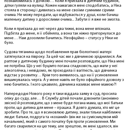
познайомилась з дочкою… Коли я приїхала в дитячий будинок,
дітки гуляли на вулиці. Кожен намагався мені сподобатись, а Ніка
стояла в сторонці і дивилась на мене своїми сумними сірими
очима. Не можу передати, що відбувається у душі, коли бачиш
маленьку дитину з дорослими очима... Забути її я вже не змогла.
Коли я приїхала до неї через два тижні, вона мене впізнала.
Підбігла до мене, я її обійняла, а вона так ніжно пригорнулася до
мене… Нам дозолили бачитись. Неофіційно – статусу у Ніки не
було.
Судова тяганина щодо позбавлення прав біологічної матері
затягнулася на півроку. За цей час ми з дівчинкою зріднилися. Аж
раптом у дитячому будинку мені почали розповідати, що Ніка мені
не потрібна. Що у неї буцімто погана спадковість, що мати у неї
алкоголічка, і невідомо, як проходила її вагітність, що дівчинка
відстає у розвитку… Крім того виявилось, що на її усиновлення
вишикувалась черга. А у мене навіть не було офіційного дозволу з
нею бачитись. І кого цікавило, дівчинка називає мене мамою?!
Напередодні Нового року я таки віддала заяву в суд, просила
опіку до суду, але… В Службу дітей почали дзвонити (анонімно
звісно) й розповідати, що з мене буде погана мама, що мої батьки
проти, що дитина для мене – іграшка. Я довго думала, хто міг це
зробити. Про те, що я всиновлюю дитину, знали тільки найближчі
люди: батьки, подруга та «коханий» (він же за сумісництвом мій
начальник), який з самого початку був проти усиновлення. Ми
багато сварилися на цю тему, але зрештою, як мені здалося, він