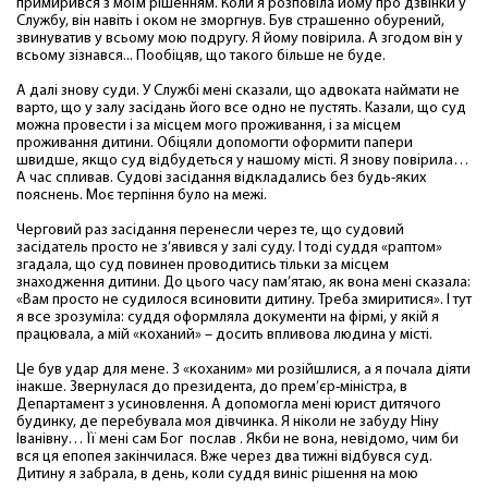
примирився з моїм рішенням. Коли я розповіла йому про дзвінки у
Службу, він навіть і оком не зморгнув. Був страшенно обурений,
звинуватив у всьому мою подругу. Я йому повірила. А згодом він у
всьому зізнався... Пообіцяв, що такого більше не буде.
А далі знову суди. У Службі мені сказали, що адвоката наймати не
варто, що у залу засідань його все одно не пустять. Казали, що суд
можна провести і за місцем мого проживання, і за місцем
проживання дитини. Обіцяли допомогти оформити папери
швидше, якщо суд відбудеться у нашому місті. Я знову повірила…
А час спливав. Судові засідання відкладались без будь-яких
пояснень. Моє терпіння було на межі.
Черговий раз засідання перенесли через те, що судовий
засідатель просто не з’явився у залі суду. І тоді суддя «раптом»
згадала, що суд повинен проводитись тільки за місцем
знаходження дитини. До цього часу пам’ятаю, як вона мені сказала:
«Вам просто не судилося всиновити дитину. Треба змиритися». І тут
я все зрозуміла: суддя оформляла документи на фірмі, у якій я
працювала, а мій «коханий» – досить впливова людина у місті.
Це був удар для мене. З «коханим» ми розійшлися, а я почала діяти
інакше. Звернулася до президента, до прем’єр-міністра, в
Департамент з усиновлення. А допомогла мені юрист дитячого
будинку, де перебувала моя дівчинка. Я ніколи не забуду Ніну
Іванівну… Її мені сам Бог послав . Якби не вона, невідомо, чим би
вся ця епопея закінчилася. Вже через два тижні відбувся суд.
Дитину я забрала, в день, коли суддя виніс рішення на мою