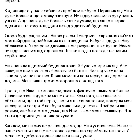
користь.
З адаптацією у нас особливих проблем не було. Перші місяці Ніка
дуже боялася, що я можу зникнути. Не відпускала мою руку навіть
уві сні. А ще вона дуже боялась свят: думала, що якщо її гарно
одягають, то хочуть віддати назад у дитячий будинок.
Скоро буде рік, як ми з Нікою разом. Тепер ми – справжня сім’я: я і
моя найрідніша, найближча в світі людинка. Бабуся, і дідусь Ніку
обожнюють. У три роки дівчинка вміє рахувати, знає букви. Нічим
не відрізняється від одноліток. Тільки іноді її погляд стає таким
серйозним…
Ніка попала в дитячий будинок коли їй було чотири місяці. Але
каже, що пам’ятає своїх біологічних батьків. Час від часу вона
запитує у мене про них. В такі моменти вона міркує, як доросла
людина. Мені навіть трохи моторошно стає від того.
Про те, що Ніка – всиновлена, знають фактично тільки мої батьки.
Дівчинка ззовні дуже на мене схожа. Крім того, так склалися
обставини, що в той період, коли я її всиновлювала, померла моя
двоюрідна сестра. У неї була маленька донечка. ЇЇ забрали інші
родичі, але багато хто думає, що Ніка – саме моя племінниця. Я не
стала це припущення заперечувати.
Загалом, ми нікому не розповідаємо, що Ніка усиновлена. На жаль,
наше суспільство ще не готове адекватно сприймати такі речі. У
мене не з доброго дива склалася така думка.