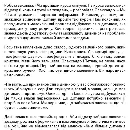
Робота закипіла. «Ми пройшли курси опікунів. На курси записалися
відразу й ходили тричі на тиждень, – розповідає Олександр. – Ми
багато дізналися корисної інформації. Рекомендую всім, хто
зважився всиновити дитину, пройти такі курси. Нам пояснили, як
поводитися з малечею, які процеси відбуваються з дитиною, яка
приходить у нову родину. Хоч теорія і практика – різні речі, але
знання дають додаткову силу та можливість дивитися на проблеми
широко відкритими очима й чистим поглядом».
І ось таке виплекане диво сталось одного звичайного ранку, який
перевернув увесь світ родини Кузнєцових. У квартирі пролунав
телефонний дзвінок. Телефонували з лікарні. Є хлопчик, зовсім
крихітка. Мати його залишила. Олександр і Тетяна, не гаючи часу,
поїхали до лікарні. Перший погляд на малюка, перший дотик до
крихітних рученят. Хлопчик був дійсно маленький. Він народився
недоношеним.
«Не вірте, що при знайомстві з дитиною, у вас обов’язково повинно
щось «йокнути» в серці чи стукнути в голові, мовляв, «ось це моя
дитина», – продовжує Олександр. – «Таке не з усіма відбувається.
Це тільки власні переконання. До дитинки потрібно звикнути, її
потрібно полюбити. Ми вирішили, що забираємо хлопчика, що він
буде нашим синочком».
Далі почався «паперовий» процес. Аби відразу забрати хлопчика
додому, родина оформила над нам опікунство. Біологічна мати все
ще офіційно не відмовлялася від малюка. «Чим більше дитина в