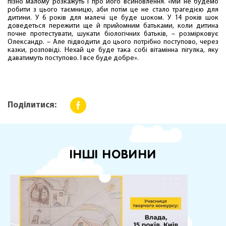
пізно малому розкажуть і про його всиновлення. «Ми не будемо
робити з цього таємницю, аби потім це не стало трагедією для
дитини. У 6 років для малечі це буде шоком. У 14 років шок
доведеться пережити ще й прийомним батьками, коли дитина
почне протестувати, шукати біологічних батьків, – розмірковує
Олександр. – Але підводити до цього потрібно поступово, через
казки, розповіді. Нехай це буде така собі вітамінна пігулка, яку
даватимуть поступово. І все буде добре».
Поділитися:
ІНШІ НОВИНИ