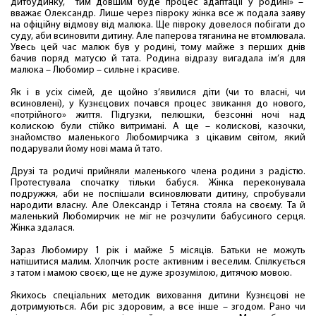
дитбудинку, тим довшим буде процес адаптації у родині» –
вважає Олександр. Лише через півроку жінка все ж подала заяву
на офіційну відмову від малюка. Ще півроку довелося побігати до
суду, аби всиновити дитину. Але паперова тяганина не втомлювала.
Увесь цей час малюк був у родині, тому майже з перших днів
бачив поряд матусю й тата. Родина відразу вигадала ім’я для
малюка – Любомир – сильне і красиве.
Як і в усіх сімей, де щойно з’явилися діти (чи то власні, чи
всиновлені), у Кузнєцових почався процес звикання до нового,
«потрійного» життя. Підгузки, пелюшки, безсонні ночі над
колискою були стійко витримані. А ще – колискові, казочки,
знайомство маленького Любомирчика з цікавим світом, який
подарували йому нові мама й тато.
Друзі та родичі прийняли маленького члена родини з радістю.
Протестувала спочатку тільки бабуся. Жінка переконувала
подружжя, аби не поспішали всиновлювати дитину, спробували
народити власну. Але Олександр і Тетяна стояла на своєму. Та й
маленький Любомирчик не міг не розчулити бабусиного серця.
Жінка здалася.
Зараз Любомиру 1 рік і майже 5 місяців. Батьки не можуть
натішитися малим. Хлопчик росте активним і веселим. Спілкується
з татом і мамою своєю, ще не дуже зрозумілою, дитячою мовою.
Якихось спеціальних методик виховання дитини Кузнєцові не
дотримуються. Аби ріс здоровим, а все інше – згодом. Рано чи