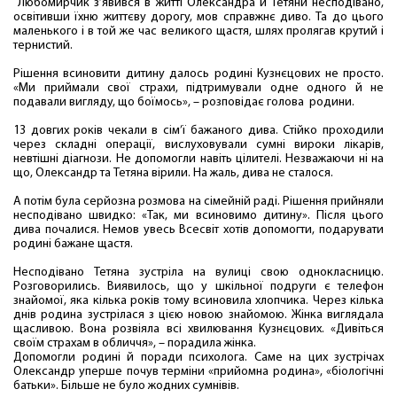
Любомирчик з’явився в житті Олександра й Тетяни несподівано,
освітивши їхню життєву дорогу, мов справжнє диво. Та до цього
маленького і в той же час великого щастя, шлях пролягав крутий і
тернистий.
Рішення всиновити дитину далось родині Кузнєцових не просто.
«Ми приймали свої страхи, підтримували одне одного й не
подавали вигляду, що боїмось», – розповідає голова родини.
13 довгих років чекали в сім’ї бажаного дива. Стійко проходили
через складні операції, вислуховували сумні вироки лікарів,
невтішні діагнози. Не допомогли навіть цілителі. Незважаючи ні на
що, Олександр та Тетяна вірили. На жаль, дива не сталося.
А потім була серйозна розмова на сімейній раді. Рішення прийняли
несподівано швидко: «Так, ми всиновимо дитину». Після цього
дива почалися. Немов увесь Всесвіт хотів допомогти, подарувати
родині бажане щастя.
Несподівано Тетяна зустріла на вулиці свою однокласницю.
Розговорились. Виявилось, що у шкільної подруги є телефон
знайомої, яка кілька років тому всиновила хлопчика. Через кілька
днів родина зустрілася з цією новою знайомою. Жінка виглядала
щасливою. Вона розвіяла всі хвилювання Кузнєцових. «Дивіться
своїм страхам в обличчя», – порадила жінка.
Допомогли родині й поради психолога. Саме на цих зустрічах
Олександр уперше почув терміни «прийомна родина», «біологічні
батьки». Більше не було жодних сумнівів.