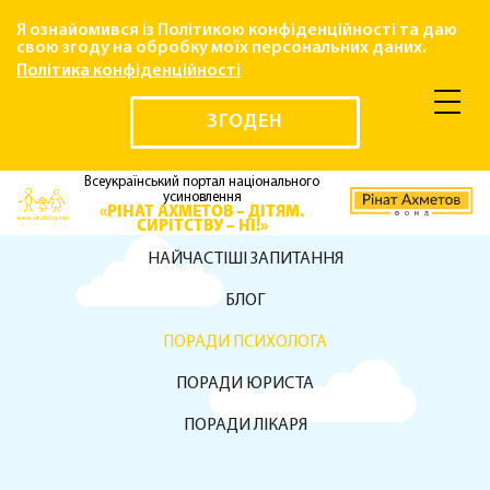
Я ознайомився із Політикою конфіденційності та даю
свою згоду на обробку моїх персональних даних.
Політика конфіденційності
ЗГОДЕН
Всеукраїнський портал національного
усиновлення
«РІНАТ АХМЕТОВ – ДІТЯМ.
СИРІТСТВУ – НІ!»
НАЙЧАСТІШІ ЗАПИТАННЯ
БЛОГ
ПОРАДИ ПСИХОЛОГА
ПОРАДИ ЮРИСТА
ПОРАДИ ЛІКАРЯ