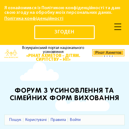
Я ознайомився із Політикою конфіденційності та даю
свою згоду на обробку моїх персональних даних.
Політика конфіденційності
ЗГОДЕН
Всеукраїнський портал національного
усиновлення
«РІНАТ АХМЕТОВ – ДІТЯМ.
СИРІТСТВУ – НІ!»
ФОРУМ З УСИНОВЛЕННЯ ТА
СІМЕЙНИХ ФОРМ ВИХОВАННЯ
Пошук
Користувачі
Правила
Войти