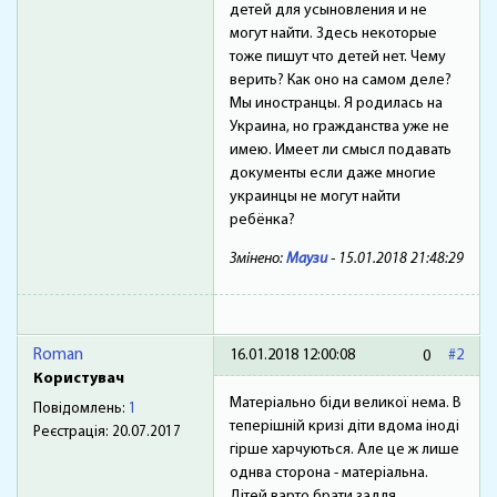
детей для усыновления и не
могут найти. Здесь некоторые
тоже пишут что детей нет. Чему
верить? Как оно на самом деле?
Мы иностранцы. Я родилась на
Украина, но гражданства уже не
имею. Имеет ли смысл подавать
документы если даже многие
украинцы не могут найти
ребёнка?
Змінено:
Маузи
-
15.01.2018 21:48:29
Roman
16.01.2018 12:00:08
#2
0
Користувач
Матеріально біди великої нема. В
Повідомлень:
1
теперішній кризі діти вдома іноді
Реєстрація:
20.07.2017
гірше харчуються. Але це ж лише
однва сторона - матеріальна.
Дітей варто брати задля