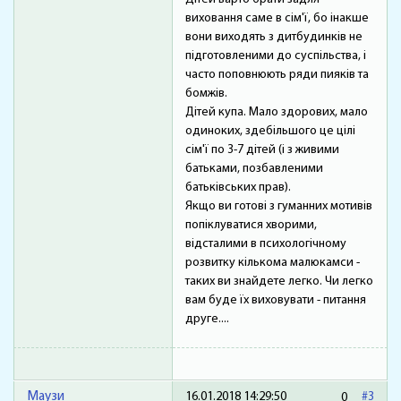
виховання саме в сім'ї, бо інакше
вони виходять з дитбудинків не
підготовленими до суспільства, і
часто поповнюють ряди пияків та
бомжів.
Дітей купа. Мало здорових, мало
одиноких, здебільшого це цілі
сім'ї по 3-7 дітей (і з живими
батьками, позбавленими
батьківських прав).
Якщо ви готові з гуманних мотивів
попіклуватися хворими,
відсталими в психологічному
розвитку кількома малюкамси -
таких ви знайдете легко. Чи легко
вам буде їх виховувати - питання
друге....
Маузи
16.01.2018 14:29:50
#3
0