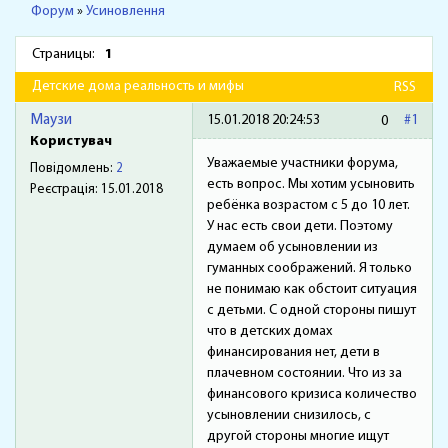
Форум
»
Усиновлення
Страницы:
1
Детские дома реальность и мифы
RSS
Маузи
15.01.2018 20:24:53
#1
0
Користувач
Уважаемые участники форума,
Повідомлень:
2
есть вопрос. Мы хотим усыновить
Реєстрація:
15.01.2018
ребёнка возрастом с 5 до 10 лет.
У нас есть свои дети. Поэтому
думаем об усыновлении из
гуманных соображений. Я только
не понимаю как обстоит ситуация
с детьми. С одной стороны пишут
что в детских домах
финансирования нет, дети в
плачевном состоянии. Что из за
финансового кризиса количество
усыновлении снизилось, с
другой стороны многие ищут