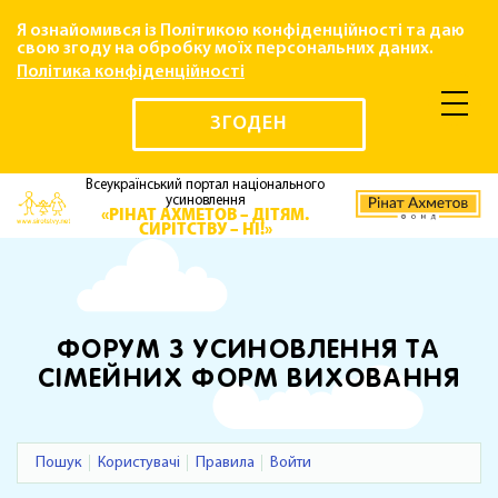
Я ознайомився із Політикою конфіденційності та даю
свою згоду на обробку моїх персональних даних.
Політика конфіденційності
ЗГОДЕН
Всеукраїнський портал національного
усиновлення
«РІНАТ АХМЕТОВ – ДІТЯМ.
СИРІТСТВУ – НІ!»
ФОРУМ З УСИНОВЛЕННЯ ТА
СІМЕЙНИХ ФОРМ ВИХОВАННЯ
Пошук
Користувачі
Правила
Войти