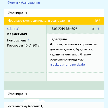
Форум
»
Усиновлення
Страницы:
1
Новонароджена дитина для усиновлення
RSS
sabrina1
15.01.2019 18:46:26
#1
0
Користувач
Здрастуйте
Повідомлень:
1
Я розглядаю питання прийняття
Реєстрація:
15.01.2019
для моєї дитини, будь ласка,
надішліть мені лист. Я також
розмовляю німецькою;
njeckdesmond@web.de
Страницы:
1
Читають тему (гостей:
1
)