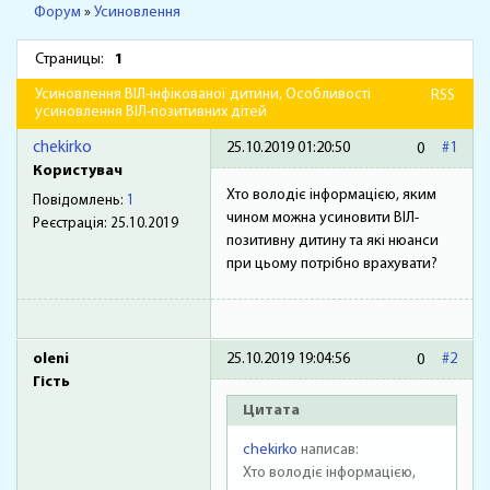
Форум
»
Усиновлення
Страницы:
1
Усиновлення ВІЛ-інфікованої дитини, Особливості
RSS
усиновлення ВІЛ-позитивних дітей
chekirko
25.10.2019 01:20:50
#1
0
Користувач
Хто володіє інформацією, яким
Повідомлень:
1
чином можна усиновити ВІЛ-
Реєстрація:
25.10.2019
позитивну дитину та які нюанси
при цьому потрібно врахувати?
oleni
25.10.2019 19:04:56
#2
0
Гість
Цитата
chekirko
написав:
Хто володіє інформацією,