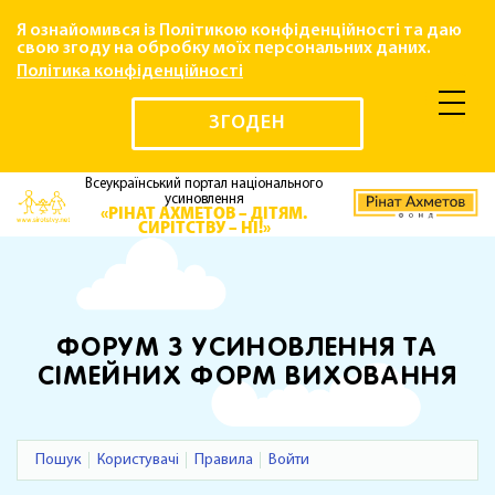
Я ознайомився із Політикою конфіденційності та даю
свою згоду на обробку моїх персональних даних.
Політика конфіденційності
ЗГОДЕН
Всеукраїнський портал національного
усиновлення
«РІНАТ АХМЕТОВ – ДІТЯМ.
СИРІТСТВУ – НІ!»
ФОРУМ З УСИНОВЛЕННЯ ТА
СІМЕЙНИХ ФОРМ ВИХОВАННЯ
Пошук
Користувачі
Правила
Войти