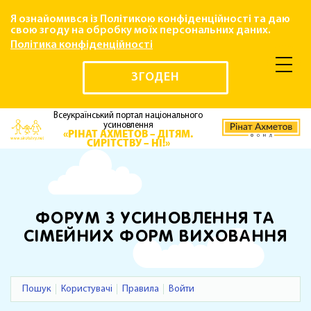
Я ознайомився із Політикою конфіденційності та даю
свою згоду на обробку моїх персональних даних.
Політика конфіденційності
ЗГОДЕН
Всеукраїнський портал національного
усиновлення
«РІНАТ АХМЕТОВ – ДІТЯМ.
СИРІТСТВУ – НІ!»
ФОРУМ З УСИНОВЛЕННЯ ТА
СІМЕЙНИХ ФОРМ ВИХОВАННЯ
Пошук
Користувачі
Правила
Войти