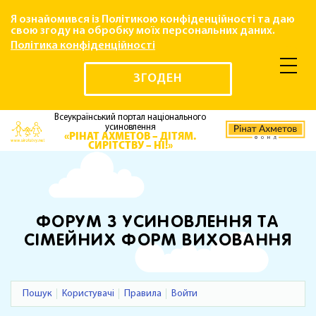
Я ознайомився із Політикою конфіденційності та даю
свою згоду на обробку моїх персональних даних.
Політика конфіденційності
ЗГОДЕН
Всеукраїнський портал національного
усиновлення
«РІНАТ АХМЕТОВ – ДІТЯМ.
СИРІТСТВУ – НІ!»
ФОРУМ З УСИНОВЛЕННЯ ТА
СІМЕЙНИХ ФОРМ ВИХОВАННЯ
Пошук
Користувачі
Правила
Войти