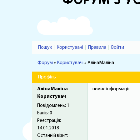
ФОРУМ З У
Пошук
Користувачі
Правила
Войти
Форум
»
Користувачі
»
АлінаМаліна
Профіль
АлінаМаліна
немає інформації.
Користувач
Повідомлень:
1
Балів:
0
Реєстрація:
14.01.2018
Останній візит: