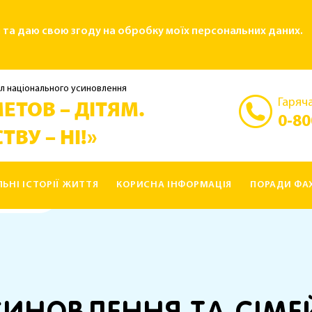
і та даю свою згоду на обробку моїх персональних даних.
л національного усиновлення
Гаряча
ЕТОВ – ДІТЯМ.
0-80
ТВУ – НІ!»
ЛЬНІ ІСТОРІЇ ЖИТТЯ
КОРИСНА ІНФОРМАЦІЯ
ПОРАДИ ФАХ