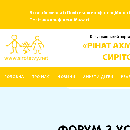
Я ознайомився із Політикою конфіденційност
Політика конфіденційності
Всеукраїнський порта
«РІНАТ АХМ
СИРІТС
ГОЛОВНА
ПРО НАС
НОВИНИ
АНКЕТИ ДІТЕЙ
РЕА
КОНТАКТИ