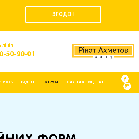
ЗГОДЕН
 лінія
0-50-90-01
ІВЦІВ
ВІДЕО
ФОРУМ
НАСТАВНИЦТВО