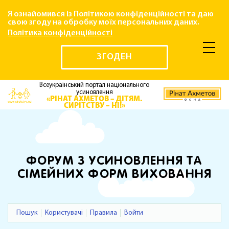
Я ознайомився із Політикою конфіденційності та даю
свою згоду на обробку моїх персональних даних.
Політика конфіденційності
ЗГОДЕН
Всеукраїнський портал національного
усиновлення
«РІНАТ АХМЕТОВ – ДІТЯМ.
СИРІТСТВУ – НІ!»
ФОРУМ З УСИНОВЛЕННЯ ТА
СІМЕЙНИХ ФОРМ ВИХОВАННЯ
Пошук
Користувачі
Правила
Войти