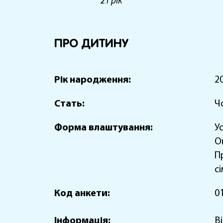
21 рік
ПРО ДИТИНУ
Рік народження:
2
Стать:
Ч
Форма влаштування:
У
О
П
с
Код анкети:
0
Інформація:
Ві