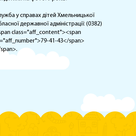
лужба у справах дітей Хмельницької
бласної державної адміністрації: (0382)
span class="aff_content"><span
d="aff_number">79-41-43</span>
/span>.