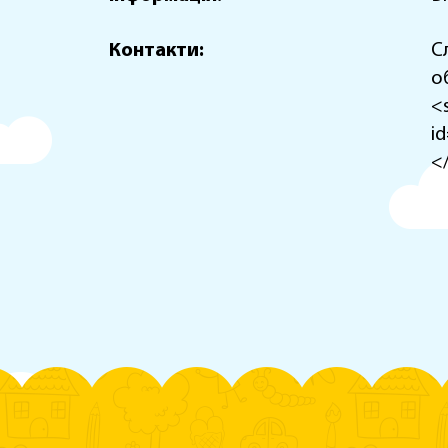
Контакти:
С
о
<
i
<