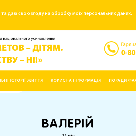
і та даю свою згоду на обробку моїх персональних даних.
л національного усиновлення
Гаряча
ЕТОВ – ДІТЯМ.
0-80
ТВУ – НІ!»
ЛЬНІ ІСТОРІЇ ЖИТТЯ
КОРИСНА ІНФОРМАЦІЯ
ПОРАДИ ФАХ
ВАЛЕРІЙ