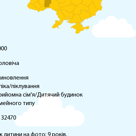
000
оловіча
синовлення
піка/піклування
рийомна сім'я/Дитячий будинок
імейного типу
132470
к дитини на фото: 9 років.