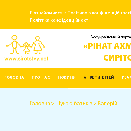
Я ознайомився із Політикою конфіденційност
Політика конфіденційності
Всеукраїнський порта
«РІНАТ АХМ
СИРІТС
ГОЛОВНА
ПРО НАС
НОВИНИ
АНКЕТИ ДІТЕЙ
РЕА
КОНТАКТИ
Головна
Шукаю батьків
Валерій