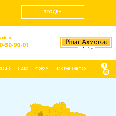
ЗГОДЕН
 лінія
0-50-90-01
ІВЦІВ
ВІДЕО
ФОРУМ
НАСТАВНИЦТВО