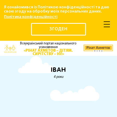
Я ознайомився із Політикою конфіденційності та даю
свою згоду на обробку моїх персональних даних.
Політика конфіденційності
ЗГОДЕН
Всеукраїнський портал національного
усиновлення
«РІНАТ АХМЕТОВ – ДІТЯМ.
СИРІТСТВУ – НІ!»
ІВАН
4 роки