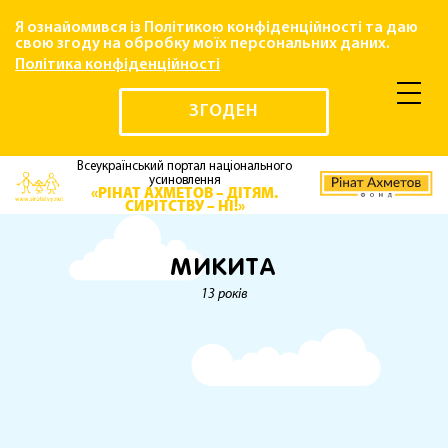
Я ознайомився із Політикою конфіденційності та даю
свою згоду на обробку моїх персональних даних.
Політика конфіденційності
ЗГОДЕН
Всеукраїнський портал національного
усиновлення
«РІНАТ АХМЕТОВ – ДІТЯМ.
СИРІТСТВУ – НІ!»
МИКИТА
13 років