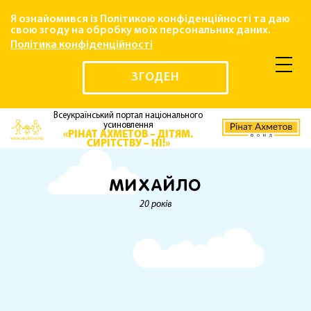
Я ознайомився із Політикою конфіденційності та даю
свою згоду на обробку моїх персональних даних.
Політика конфіденційності
ЗГОДЕН
Всеукраїнський портал національного
усиновлення
«РІНАТ АХМЕТОВ – ДІТЯМ.
СИРІТСТВУ – НІ!»
МИХАЙЛО
20 років