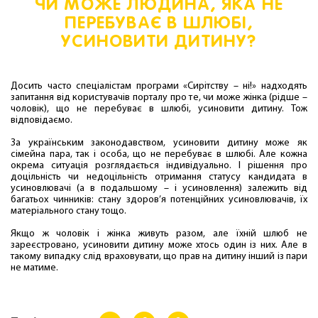
ЧИ МОЖЕ ЛЮДИНА, ЯКА НЕ
ПЕРЕБУВАЄ В ШЛЮБІ,
УСИНОВИТИ ДИТИНУ?
Досить часто спеціалістам програми «Сирітству – ні!» надходять
запитання від користувачів порталу про те, чи може жінка (рідше –
чоловік), що не перебуває в шлюбі, усиновити дитину. Тож
відповідаємо.
За українським законодавством, усиновити дитину може як
сімейна пара, так і особа, що не перебуває в шлюбі. Але кожна
окрема ситуація розглядається індивідуально. І рішення про
доцільність чи недоцільність отримання статусу кандидата в
усиновлювачі (а в подальшому – і усиновлення) залежить від
багатьох чинників: стану здоров’я потенційних усиновлювачів, їх
матеріального стану тощо.
Якщо ж чоловік і жінка живуть разом, але їхній шлюб не
зареєстровано, усиновити дитину може хтось один із них. Але в
такому випадку слід враховувати, що прав на дитину інший із пари
не матиме.