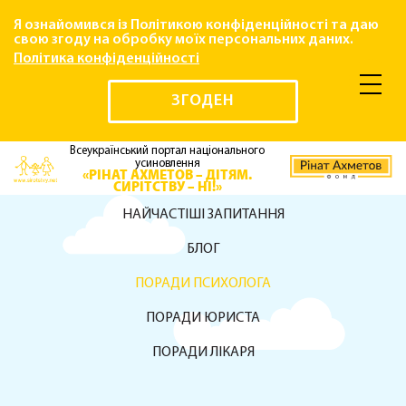
Я ознайомився із Політикою конфіденційності та даю
свою згоду на обробку моїх персональних даних.
Політика конфіденційності
ЗГОДЕН
Всеукраїнський портал національного
усиновлення
«РІНАТ АХМЕТОВ – ДІТЯМ.
СИРІТСТВУ – НІ!»
НАЙЧАСТІШІ ЗАПИТАННЯ
БЛОГ
ПОРАДИ ПСИХОЛОГА
ПОРАДИ ЮРИСТА
ПОРАДИ ЛІКАРЯ