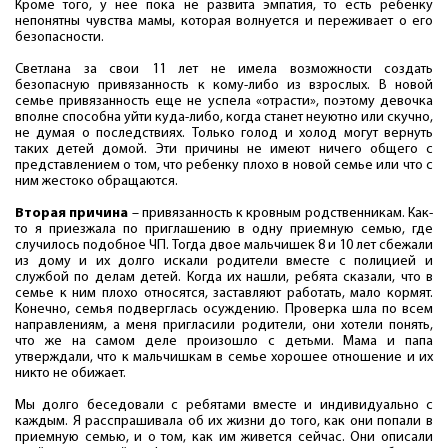
Кроме того, у нее пока не развита эмпатия, то есть ребенку
непонятны чувства мамы, которая волнуется и переживает о его
безопасности.
Светлана за свои 11 лет не имела возможности создать
безопасную привязанность к кому-либо из взрослых. В новой
семье привязанность еще не успела «отрасти», поэтому девочка
вполне способна уйти куда-либо, когда станет неуютно или скучно,
не думая о последствиях. Только голод и холод могут вернуть
таких детей домой. Эти причины не имеют ничего общего с
представлением о том, что ребенку плохо в новой семье или что с
ним жестоко обращаются.
Вторая причина
– привязанность к кровным родственникам. Как-
то я приезжала по приглашению в одну приемную семью, где
случилось подобное ЧП. Тогда двое мальчишек 8 и 10 лет сбежали
из дому и их долго искали родители вместе с полицией и
службой по делам детей. Когда их нашли, ребята сказали, что в
семье к ним плохо относятся, заставляют работать, мало кормят.
Конечно, семья подверглась осуждению. Проверка шла по всем
направлениям, а меня пригласили родители, они хотели понять,
что же на самом деле произошло с детьми. Мама и папа
утверждали, что к мальчишкам в семье хорошее отношение и их
никто не обижает.
Мы долго беседовали с ребятами вместе и индивидуально с
каждым. Я расспрашивала об их жизни до того, как они попали в
приемную семью, и о том, как им живется сейчас. Они описали