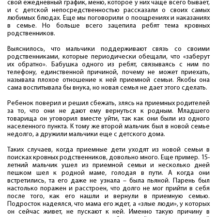
свой ежедневный график, меню, которое у них чаще всего бывает,
и с детской непосредственностью рассказали о своих самых
любимых блюдах. Еще мы поговорили о поощрениях и наказаниях
в семье. Но больше всего зацепила ребят тема кровных
родственников.
Выяснилось, что мальчики поддерживают связь со своими
родственниками, которые периодически обещали, что «заберут
их обратно». Бабушка одного из ребят, связываясь с ним по
телефону, единственной причиной, почему не может приехать,
называла плохое отношение к ней приемной семьи. Якобы она
сама воспитывала бы внука, но новая семья не дает этого сделать.
Ребенок поверил и решил сбежать, злясь на приемных родителей
за то, что они не дают ему вернуться к родным. Младшего
товарища он уговорил вместе уйти, так как они были из одного
населенного пункта. К тому же второй мальчик был в новой семье
недолго, а дружили мальчики еще с детского дома.
Таких случаев, когда приемные дети уходят из новой семьи в
поисках кровных родственников, довольно много. Еще пример. 15-
летний мальчик ушел из приемной семьи и несколько дней
пешком шел к родной маме, голодая в пути. А когда они
встретились, та его даже не узнала – была пьяной. Парень был
настолько поражен и расстроен, что долго не мог прийти в себя
после того, как его нашли и вернули в приемную семью.
Подросток надеялся, что мама его ждет, а «злые люди», у которых
он сейчас живет, не пускают к ней. Именно такую причину в