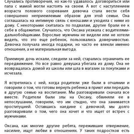
Случались противоречия, но как-то удавалось договориться или
папа с мамой могли настоять на своем. А вот с наступлением
возраста полового созревания девочка стала вести себя
совершенно неприемлемым образом для этой семьи. Она
соглашалась на интимную связь с юношами и уходила с ними из
дому. С некоторыми скиталась по подвалам, другие брали ее к
себе в общежитие. Случалось, что Оксана уезжала с водителями-
дальнобойщиками. Взрослые мужчины не видели или не хотели
видеть, что это еще ребенок, пользовались доверчивостью.
Девочка получала иногда подарки, но часто ее влекли именно
отношения, а не материальная выгода.
Приемную дочь искали, следили за ней, старались ограничить ее
передвижение. Но все равно девушка убегала из дому. Она не
возвращалась домой из школы или шла в магазин за покупками и
исчезала.
Я встретилась с ней, когда родители уже были в отчаянии и
говорили о том, что готовы вернуть ребенка в приют или передать
в другую семью на воспитание. Мы разговаривали сначала все
вместе. Родители были злы на Оксану, обвиняли ее в
непослушании, говорили, что им стыдно, что она занимается
проституцией. Оставшись наедине с девочкой, мы долго
разговаривали о том, чего она хочет и что ищет от встреч с
мужчинами.
Оксана, как многие другие ребята, пережившие отвержение,
насилие, ищут любви в отношениях. У таких подростков есть