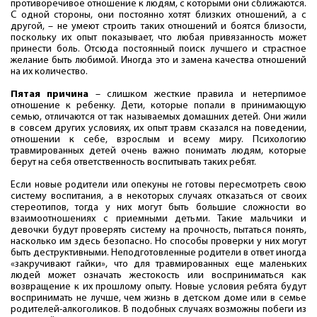
противоречивое отношение к людям, с которыми они сближаются.
С одной стороны, они постоянно хотят близких отношений, а с
другой, – не умеют строить таких отношений и боятся близости,
поскольку их опыт показывает, что любая привязанность может
принести боль. Отсюда постоянный поиск лучшего и страстное
желание быть любимой. Иногда это и замена качества отношений
на их количество.
Пятая причина
– слишком жесткие правила и нетерпимое
отношение к ребенку. Дети, которые попали в принимающую
семью, отличаются от так называемых домашних детей. Они жили
в совсем других условиях, их опыт травм сказался на поведении,
отношении к себе, взрослым и всему миру. Психологию
травмированных детей очень важно понимать людям, которые
берут на себя ответственность воспитывать таких ребят.
Если новые родители или опекуны не готовы пересмотреть свою
систему воспитания, а в некоторых случаях отказаться от своих
стереотипов, тогда у них могут быть большие сложности во
взаимоотношениях с приемными детьми. Такие мальчики и
девочки будут проверять систему на прочность, пытаться понять,
насколько им здесь безопасно. Но способы проверки у них могут
быть деструктивными. Неподготовленные родители в ответ иногда
«закручивают гайки», что для травмированных еще маленьких
людей может означать жестокость или восприниматься как
возвращение к их прошлому опыту. Новые условия ребята будут
воспринимать не лучше, чем жизнь в детском доме или в семье
родителей-алкоголиков. В подобных случаях возможны побеги из