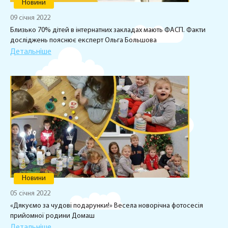
Новини
09 січня 2022
Близько 70% дітей в інтернатних закладах мають ФАСП. Факти
досліджень пояснює експерт Ольга Большова
Детальніше
Новини
05 січня 2022
«Дякуємо за чудові подарунки!» Весела новорічна фотосесія
прийомної родини Домаш
Детальніше