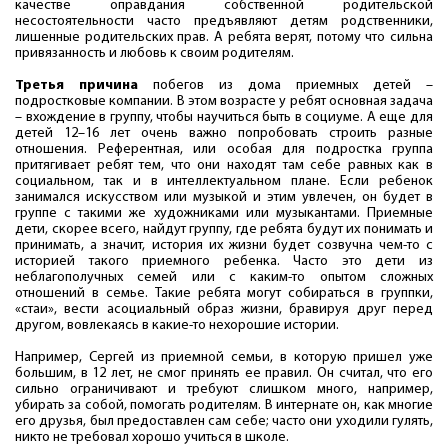
качестве оправдания собственной родительской
несостоятельности часто предъявляют детям родственники,
лишенные родительских прав. А ребята верят, потому что сильна
привязанность и любовь к своим родителям.
Третья причина
побегов из дома приемных детей –
подростковые компании. В этом возрасте у ребят основная задача
– вхождение в группу, чтобы научиться быть в социуме. А еще для
детей 12–16 лет очень важно попробовать строить разные
отношения. Референтная, или особая для подростка группа
притягивает ребят тем, что они находят там себе равных как в
социальном, так и в интеллектуальном плане. Если ребенок
занимался искусством или музыкой и этим увлечен, он будет в
группе с такими же художниками или музыкантами. Приемные
дети, скорее всего, найдут группу, где ребята будут их понимать и
принимать, а значит, история их жизни будет созвучна чем-то с
историей такого приемного ребенка. Часто это дети из
неблагополучных семей или с каким-то опытом сложных
отношений в семье. Такие ребята могут собираться в группки,
«стаи», вести асоциальный образ жизни, бравируя друг перед
другом, вовлекаясь в какие-то нехорошие истории.
Например, Сергей из приемной семьи, в которую пришел уже
большим, в 12 лет, не смог принять ее правил. Он считал, что его
сильно ограничивают и требуют слишком много, например,
убирать за собой, помогать родителям. В интернате он, как многие
его друзья, был предоставлен сам себе; часто они уходили гулять,
никто не требовал хорошо учиться в школе.