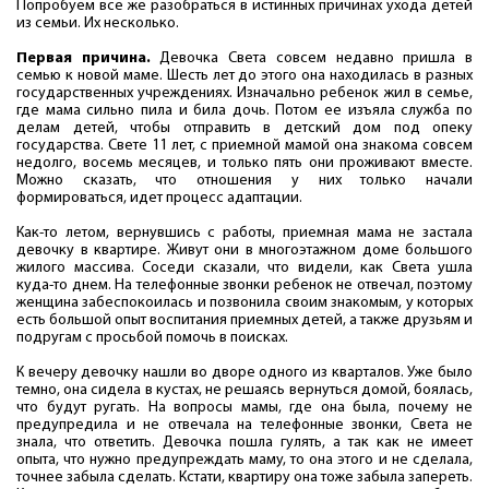
Попробуем все же разобраться в истинных причинах ухода детей
из семьи. Их несколько.
Первая причина.
Девочка Света совсем недавно пришла в
семью к новой маме. Шесть лет до этого она находилась в разных
государственных учреждениях. Изначально ребенок жил в семье,
где мама сильно пила и била дочь. Потом ее изъяла служба по
делам детей, чтобы отправить в детский дом под опеку
государства. Свете 11 лет, с приемной мамой она знакома совсем
недолго, восемь месяцев, и только пять они проживают вместе.
Можно сказать, что отношения у них только начали
формироваться, идет процесс адаптации.
Как-то летом, вернувшись с работы, приемная мама не застала
девочку в квартире. Живут они в многоэтажном доме большого
жилого массива. Соседи сказали, что видели, как Света ушла
куда-то днем. На телефонные звонки ребенок не отвечал, поэтому
женщина забеспокоилась и позвонила своим знакомым, у которых
есть большой опыт воспитания приемных детей, а также друзьям и
подругам с просьбой помочь в поисках.
К вечеру девочку нашли во дворе одного из кварталов. Уже было
темно, она сидела в кустах, не решаясь вернуться домой, боялась,
что будут ругать. На вопросы мамы, где она была, почему не
предупредила и не отвечала на телефонные звонки, Света не
знала, что ответить. Девочка пошла гулять, а так как не имеет
опыта, что нужно предупреждать маму, то она этого и не сделала,
точнее забыла сделать. Кстати, квартиру она тоже забыла запереть.