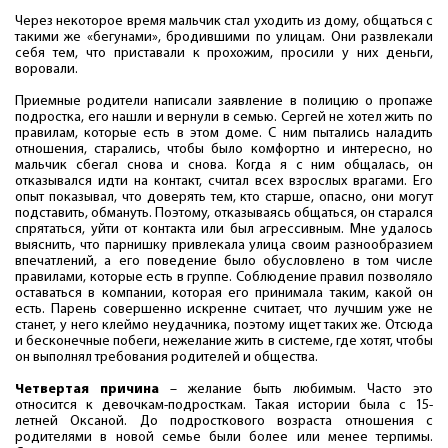
Через некоторое время мальчик стал уходить из дому, общаться с
такими же «бегунами», бродившими по улицам. Они развлекали
себя тем, что приставали к прохожим, просили у них деньги,
воровали.
Приемные родители написали заявление в полицию о пропаже
подростка, его нашли и вернули в семью. Сергей не хотел жить по
правилам, которые есть в этом доме. С ним пытались наладить
отношения, старались, чтобы было комфортно и интересно, но
мальчик сбегал снова и снова. Когда я с ним общалась, он
отказывался идти на контакт, считал всех взрослых врагами. Его
опыт показывал, что доверять тем, кто старше, опасно, они могут
подставить, обмануть. Поэтому, отказываясь общаться, он старался
спрятаться, уйти от контакта или был агрессивным. Мне удалось
выяснить, что парнишку привлекала улица своим разнообразием
впечатлений, а его поведение было обусловлено в том числе
правилами, которые есть в группе. Соблюдение правил позволяло
оставаться в компании, которая его принимала таким, какой он
есть. Парень совершенно искренне считает, что лучшим уже не
станет, у него клеймо неудачника, поэтому ищет таких же. Отсюда
и бесконечные побеги, нежелание жить в системе, где хотят, чтобы
он выполнял требования родителей и общества.
Четвертая причина
– желание быть любимым. Часто это
относится к девочкам-подросткам. Такая истории была с 15-
летней Оксаной. До подросткового возраста отношения с
родителями в новой семье были более или менее терпимы.