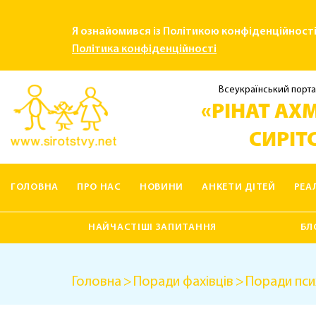
Я ознайомився із Політикою конфіденційност
Політика конфіденційності
Всеукраїнський порта
«РІНАТ АХМ
СИРІТС
ГОЛОВНА
ПРО НАС
НОВИНИ
АНКЕТИ ДІТЕЙ
РЕА
КОНТАКТИ
НАЙЧАСТІШІ ЗАПИТАННЯ
БЛ
Головна
Поради фахівців
Поради пси