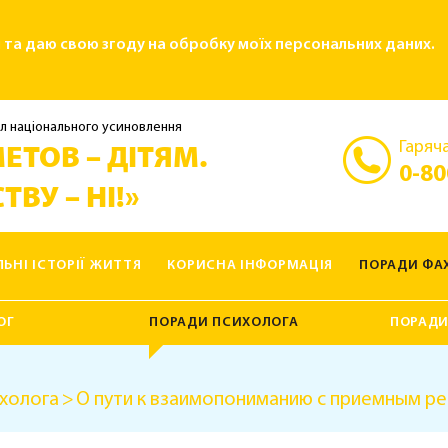
і та даю свою згоду на обробку моїх персональних даних.
л національного усиновлення
Гаряча
ЕТОВ – ДІТЯМ.
0-80
ТВУ – НІ!»
ЛЬНІ ІСТОРІЇ ЖИТТЯ
КОРИСНА ІНФОРМАЦІЯ
ПОРАДИ ФАХ
ОГ
ПОРАДИ ПСИХОЛОГА
ПОРАДИ
холога
О пути к взаимопониманию с приемным р