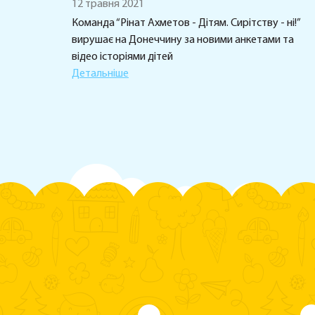
12 травня 2021
Команда “Рінат Ахметов - Дітям. Сирітству - ні!”
вирушає на Донеччину за новими анкетами та
відео історіями дітей
Детальніше