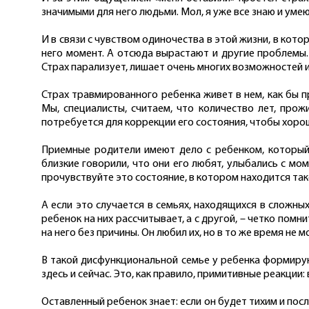
значимыми для него людьми. Мол, я уже все знаю и умею,
И в связи с чувством одиночества в этой жизни, в кот
него момент. А отсюда вырастают и другие проблемы.
Страх парализует, лишает очень многих возможностей 
Страх травмированного ребенка живет в нем, как бы п
Мы, специалисты, считаем, что количество лет, про
потребуется для коррекции его состояния, чтобы хорош
Приемные родители имеют дело с ребенком, который 
близкие говорили, что они его любят, улыбались с мо
прочувствуйте это состояние, в котором находится тако
А если это случается в семьях, находящихся в сложны
ребенок на них рассчитывает, а с другой, – четко помн
на него без причины. Он любил их, но в то же время не м
В такой дисфункциональной семье у ребенка формирую
здесь и сейчас. Это, как правило, примитивные реакции
Оставленный ребенок знает: если он будет тихим и посл