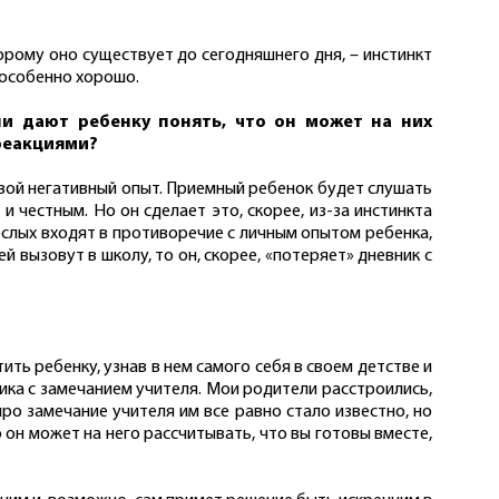
орому оно существует до сегодняшнего дня, – инстинкт
 особенно хорошо.
ни дают ребенку понять, что он может на них
реакциями?
свой негативный опыт. Приемный ребенок будет слушать
и честным. Но он сделает это, скорее, из-за инстинкта
ослых входят в противоречие с личным опытом ребенка,
й вызовут в школу, то он, скорее, «потеряет» дневник с
ить ребенку, узнав в нем самого себя в своем детстве и
ика с замечанием учителя. Мои родители расстроились,
про замечание учителя им все равно стало известно, но
о он может на него рассчитывать, что вы готовы вместе,