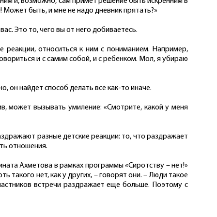
 ним и, возможно, сам примет решение быть искренним в
и! Может быть, и мне не надо дневник прятать?»
вас. Это то, чего вы от него добиваетесь.
е реакции, относиться к ним с пониманием. Например,
овориться и с самим собой, и с ребенком. Мол, я убираю
но, он найдет способ делать все как-то иначе.
в, может вызывать умиление: «Смотрите, какой у меня
 раздражают разные детские реакции: то, что раздражает
ить отношения.
ината Ахметова в рамках программы «Сиротству – нет!»
ть такого нет, как у других, – говорят они. – Люди такое
 участников встречи раздражает еще больше. Поэтому с