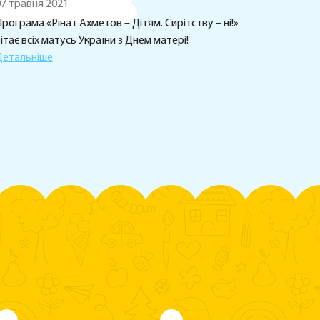
7 травня 2021
рограма «Рінат Ахметов – Дітям. Сирітству – ні!»
ітає всіх матусь України з Днем матері!
Детальніше