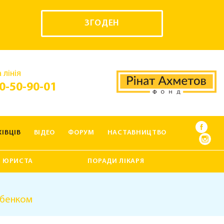
ЗГОДЕН
 лінія
0-50-90-01
ІВЦІВ
ВІДЕО
ФОРУМ
НАСТАВНИЦТВО
 ЮРИСТА
ПОРАДИ ЛІКАРЯ
ебенком