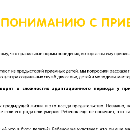
МОПОНИМАНИЮ С ПРИ
ому, что правильные нормы поведения, которые вы ему привив
ают из предысторий приемных детей, мы попросили рассказат
о центра социальных служб для семьи, детей и молодежи, маст
оворят о сложностях адаптационного периода у при
 предыдущей жизни, и это всегда предательство. Неважно, п
е если его родители умерли. Ребенок еще не понимает, что т
«А что я буду делать?» Ребенок же чувствует, что он еще ма