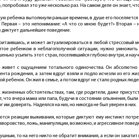
 попробовал это уже несколько раз. На самом деле он знает, что
орую ребенка вытолкнули раньше времени, в душе его поселяется
 Первая – это непонимание: «А что со мною будет?» Вторая – 
и диктует дальнейшее поведение.
ритаившись, и может актуализироваться в любой стрессовый м
житое ребенком в неблагополучной ситуации, нужно умножить
енько усыпить этот страх, поселившийся глубоко внутри, и науч
живет с ощущением тотального одиночества. Он абсолютно у
мента рождения, а затем вдруг взяли и подло исчезли из его жи
й ребенок. Он жил в семье, а потом вдруг не стало родных люде
х жизненных обстоятельствах, там, где родители, даже присутс
ит, что вчера мама или папа, будучи в состоянии опьянения, бы
ог им доверять. Надеялся на них, но никогда не был уверен в них.
тся реакции выживания, которые диктуют ему инстинкт потреб
: вворовство, ложь, манипуляции, возможно, и агрессивное повед
ушным, то на него никто не обратит внимания, а если он закатит 