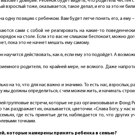
вызовет доверие. Ребенок будет видеть, что родитель честен с
ый взрослый тоже, оказывается, такое делал, и его за это не бил
а одну позицию с ребенком. Вам будет легче понять его, а ему – 
аются сами с собой не реагировать на какие-то поведенчески
орядок на столе. Если это вас не слишком беспокоит, можно дог
очет, пока это не начнет мешать ему самому.
он научится действовать, как я, если ему это подойдет. А возмож
иемного родителя, по крайней мере, не всякого. Даже напроти
ько на то, что для нас важно и значимо. То есть нас, взрослых,
му мы должны определиться, с чем можем жить, и начинать стро
ей групповые встречи, которые не раз организовывал и Фонд Р
так раздражает их, оказывается, цветочки. «Слава Богу, у нас хо
 семьях, где есть принятые дети, наблюдается то, что других
олевыми точками.
лей, которые намерены принять ребенка в семью?