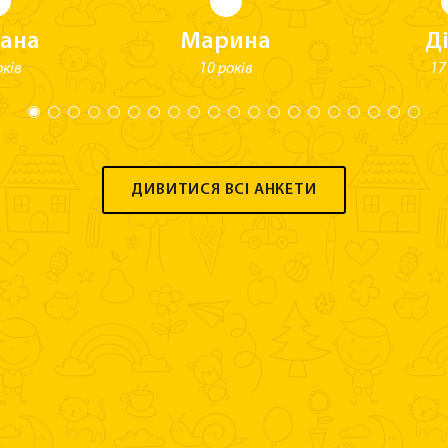
лана
Марина
Д
оків
10 років
17
ДИВИТИСЯ ВСІ АНКЕТИ