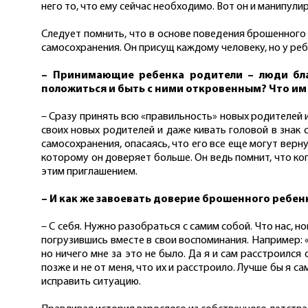
него то, что ему сейчас необходимо. Вот он и манипул
Следует помнить, что в основе поведения брошенного 
самосохранения. Он присущ каждому человеку, но у ре
– Принимающие ребенка родители – люди благ
положиться и быть с ними откровенным? Что им
– Сразу принять всю «правильность» новых родителей 
своих новых родителей и даже кивать головой в знак с
самосохранения, опасаясь, что его все еще могут вер
которому он доверяет больше. Он ведь помнит, что когд
этим приглашением.
– И как же завоевать доверие брошенного ребен
– С себя. Нужно разобраться с самим собой. Что нас, н
погрузившись вместе в свои воспоминания. Например: 
но ничего мне за это не было. Да я и сам расстроился
позже и не от меня, что их и расстроило. Лучше бы я с
исправить ситуацию.