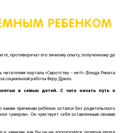
ЕМНЫМ РЕБЕНКОМ
аете, противоречат его личному опыту, полученному до
ь читателям портала «Сиротству – нет!» Фонда Рината
ера социальной работы Веру Дризо.
нятых в семью детей. С чего начать путь к
о каким причинам ребенок остался без родительского
акое «умерли». Он чувствует себя оставленным своими
л и зависим, как бы он ни хорохорился, позируя перед