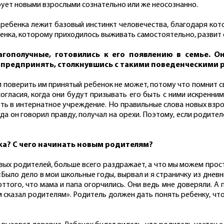
ирует новыми взрослыми сознательно или же неосознанно.
ребенка лежит базовый инстинкт человечества, благодаря кот
бенка, которому приходилось выживать самостоятельно, развит
ополучные, готовились к его появлению в семье. О
 предпринять, столкнувшись с такими поведенческими 
и поверить им принятый ребенок не может, потому что помнит 
огласия, когда они будут призывать его быть с ними искренним 
нуть в интернатное учреждение. Но правильные слова новых взр
а он говорил правду, получал на орехи. Поэтому, если родителе
ка? С чего начинать новым родителям?
овых родителей, больше всего раздражает, а что мы можем прост
«Было дело в мои школьные годы, вырвал и я страничку из дневн
 оттого, что мама и папа огорчились. Они ведь мне доверяли. А 
ам сказал родителям». Родитель должен дать понять ребенку, чт