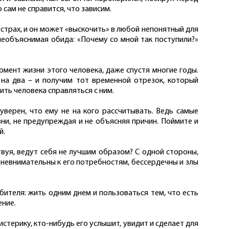
 сам не справится, что зависим.
 страх, и он может «выскочить» в любой непонятный для
необъяснимая обида: «Почему со мной так поступили?»
омент жизни этого человека, даже спустя многие годы.
 на два – и получим тот временной отрезок, который
ить человека справляться с ним.
верен, что ему не на кого рассчитывать. Ведь самые
зни, не предупреждая и не объясняя причин. Поймите и
й.
твуя, ведут себя не лучшим образом? С одной стороны,
ли невнимательны к его потребностям, бессердечны и злы
ителя: жить одним днем и пользоваться тем, что есть
ение.
истерику, кто-нибудь его услышит, увидит и сделает для