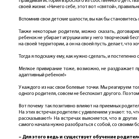
Правдивая история взрослого из собственного детства 
своей жизни: «Ничего себе, этот вот «святой», правильн
Вспомнив свои детские шалости, вы как бы становитесь н
Также некоторые родители, можно сказать, договарив
ребенок не убирает игрушки или у него творческий бесп
на своей территории, а он на своей пусть делает, что х
Тогда я подскажу ему, как нужно сделать, и постепенно 
Мелкое привирание тоже, возможно, не раздражает пр
адаптивный ребенок!»
У каждого из нас свои болевые точки. Мы реагируем тол
одного родителя, совсем не беспокоит другого. Поэто
Вот почему так позитивно влияют на приемных родител
На этих встречах родители с удивлением узнают: то, что 
рассказывают!» На встречах выясняется, что в других
самого начала нужно разобраться с собой, со своими б
– Для этого ведь и существует обучение родите