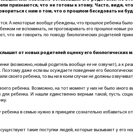
и признаются, что не готовы к этому. Часто, видя, ч
ориться с ним о том, что о прошлом беседовать не буд
оятся. А некоторые вообще убеждены, что прошлое ребенка было
бенком не вспоминать, не проговаривать его прошлое новые род
ают, что им говорить по поводу биологических родителей прин
услышит от новых родителей оценку его биологических м
енке (возможно, новый родитель вообще ее не озвучит), а к реа
. Поэтому даже если вы осуждаете поведение его биологических
или своего ребенка, то вы ни в коем случае не должны озвучиват
оего ребенка. Возможно, на тот момент у них не было иного в
и для ребенка. И нашли единственно верным такой, пусть соц
нку.
 ребенка в семью нужно в принципе сознательно избавиться от
 существуют такие поступки людей, которые вызывают у его н