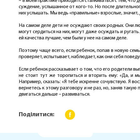
– В моей практике приходится сталкиваться с тем, что 
суждение, услышанное от кого-то. Но после длительног
них услышать. Мы ведь «правильные» взрослые, значит,
На самом деле дети не осуждают своих родных. Они лю
могут сердиться на них, могут даже осуждать и ругать
ей качества лучшие, чем были у нее на самом деле.
Поэтому чаще всего, если ребенок, попав в новую семь
проверяет, испытывает, наблюдает, как они себя поведу
Если ребенок рассказывает о том, что его родители вы
не стоит тут же торопиться и вторить ему: «Да, и м
Например, сказать: «Я тебе искренне сочувствую. Я во
вернетесь к этому разговору и не раз, но, заняв так
двигаться дальше – развиваться.
Поділитися: