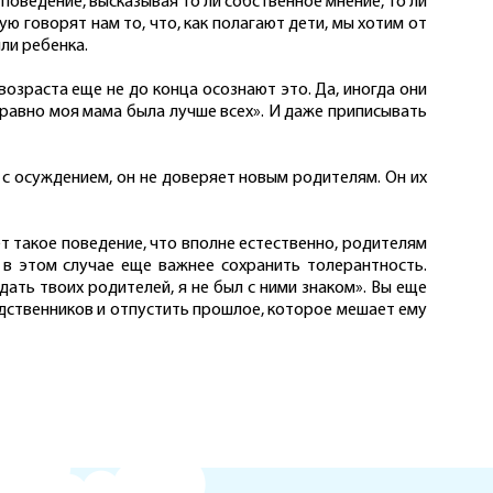
 поведение, высказывая то ли собственное мнение, то ли
ю говорят нам то, что, как полагают дети, мы хотим от
ли ребенка.
озраста еще не до конца осознают это. Да, иногда они
е равно моя мама была лучше всех». И даже приписывать
, с осуждением, он не доверяет новым родителям. Он их
ет такое поведение, что вполне естественно, родителям
, в этом случае еще важнее сохранить толерантность.
дать твоих родителей, я не был с ними знаком». Вы еще
одственников и отпустить прошлое, которое мешает ему