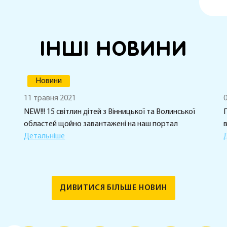
ІНШІ НОВИНИ
Новини
11 травня 2021
0
NEW!!! 15 світлин дітей з Вінницької та Волинської
П
областей щойно завантажені на наш портал
в
Детальніше
ДИВИТИСЯ БІЛЬШЕ НОВИН