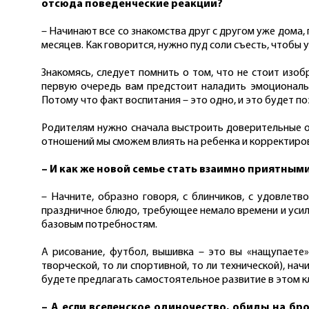
отсюда поведенческие реакции?
– Начинают все со знакомства друг с другом уже дома
месяцев. Как говорится, нужно пуд соли съесть, чтобы у
Знакомясь, следует помнить о том, что не стоит изоб
первую очередь вам предстоит наладить эмоциональн
Потому что факт воспитания – это одно, и это будет по
Родителям нужно сначала выстроить доверительные от
отношений мы сможем влиять на ребенка и корректирова
– И как же новой семье стать взаимно приятным
– Начните, образно говоря, с блинчиков, с удовлет
праздничное блюдо, требующее немало времени и усилий
базовым потребностям.
А рисование, футбол, вышивка – это вы «нащупаете»
творческой, то ли спортивной, то ли технической), н
будете предлагать самостоятельное развитие в этом клю
– А если вселенское одиночество, обиды на бр