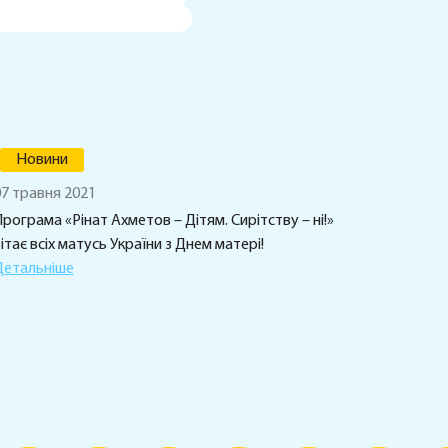
Новини
7 травня 2021
рограма «Рінат Ахметов – Дітям. Сирітству – ні!»
ітає всіх матусь України з Днем матері!
Детальніше