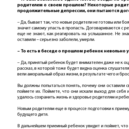
родителем о своем прошлом? Некоторые родител
продолжительные депрессии, они пытаются догов
– Да, бывает так, что новые родители не готовы или б
значит самому упасть в пропасть. Договариваются с ре
еще не знают, как реагировать на услышанное. Не зн
оставили – серьезно заболели, умерли.
– То есть в беседе о прошлом ребенок невольно 
– Да, принятый ребенок будет внимателен даже не к оц
рассказ, в которой тоже будет видна оценка слушателя
вели аморальный образ жизни, в результате чего и брос
Вы должны попытаться понять, почему они оставили св
поймете их. Поймете, что они искали выход для себя 
удалось сохранить жизнь и здоровье родителям и ребе
Новым родителям еще в процессе подготовки к приему
будущего дитя.
В дальнейшем приемный ребенок увидит и поймет, что