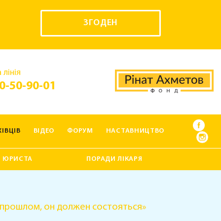
ЗГОДЕН
 лінія
0-50-90-01
ІВЦІВ
ВІДЕО
ФОРУМ
НАСТАВНИЦТВО
 ЮРИСТА
ПОРАДИ ЛІКАРЯ
 прошлом, он должен состояться»