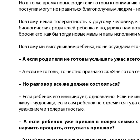
Но в то же время новые родители готовы к пониманию т
поступки могут не нравиться благополучным людям – но
Поэтому некая толерантность к другому человеку, к 
биологических родителей ребенка и подарило нам воз
бросил его, как бы тогда новые мамы и папы исполнили 
Поэтому мы выслушиваем ребенка, но не осуждаем его б
– А если родители не готовы услышать ужас все
– А если не готовы, то честно признаются: «Я не готов
– Но разговор все же должен состояться?
– Если ребенок его инициирует, однозначно. Если не и
живут чудовища, если сам ребенок не стремится туда 
уважением и толерантностью.
– А если ребенок уже пришел в новую семью с
научить прощать, отпускать прошлое?