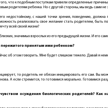
ого, что к подобным поступкам привели определенные причины, 
вым родителям ребенка. Но с другой стороны, мы ведь сами не з
его недостойному, с нашей точки зрения, поведению, должна
можность реализовать свое желание стать родителем, быть по
мечту всей своей жизни?
лизких, значимых взрослых из его предыдущей жизни. И его сам
го пережитого принятым ими ребенком?
 сейчас об этом говорить. Мне будет слишком тяжело. Давай я не
нициирует, то родитель не обязан инициировать его сам. Вы може
снова. А если стремится, то готовимся морально. Готовимся ра
 чувством осуждения биологических родителей? Как н