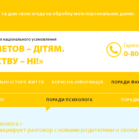
і та даю свою згоду на обробку моїх персональних даних.
л національного усиновлення
Гаряча
ЕТОВ – ДІТЯМ.
0-80
ТВУ – НІ!»
ЛЬНІ ІСТОРІЇ ЖИТТЯ
КОРИСНА ІНФОРМАЦІЯ
ПОРАДИ ФАХ
ОГ
ПОРАДИ ПСИХОЛОГА
ПОРАДИ
холога
инициирует разговор с новыми родителями о своем