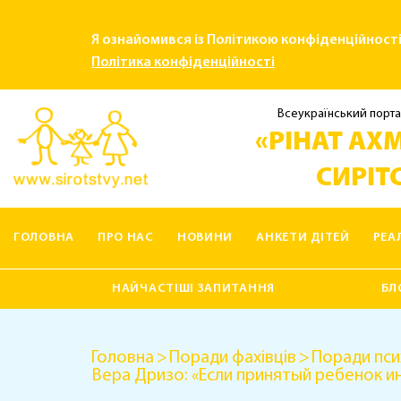
Я ознайомився із Політикою конфіденційност
Політика конфіденційності
Всеукраїнський порта
«РІНАТ АХМ
СИРІТС
ГОЛОВНА
ПРО НАС
НОВИНИ
АНКЕТИ ДІТЕЙ
РЕА
КОНТАКТИ
НАЙЧАСТІШІ ЗАПИТАННЯ
БЛ
Головна
Поради фахівців
Поради пси
Вера Дризо: «Если принятый ребенок 