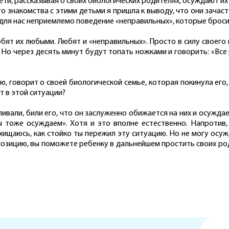
дети, рассказывая о своих биологических родителях, осуждают их
о знакомства с этими детьми я пришла к выводу, что они зачасту
 для нас неприемлемо поведение «неправильных», которые броси
бят их любыми. Любят и «неправильных». Просто в силу своего в
. Но через десять минут будут топать ножками и говорить: «Вс
ю, говорит о своей биологической семье, которая покинула его
т в этой ситуации?
пивали, били его, что он заслуженно обижается на них и осужда
ы тоже осуждаем». Хотя и это вполне естественно. Напротив
схищаюсь, как стойко ты пережил эту ситуацию. Но не могу осуж
ую позицию, вы поможете ребенку в дальнейшем простить своих р