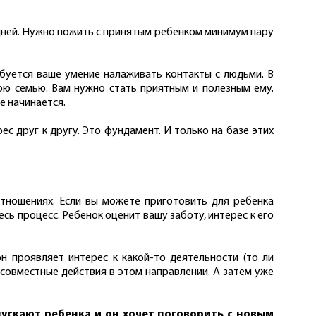
 дней. Нужно пожить с принятым ребенком минимум пару
ребуется ваше умение налаживать контакты с людьми. В
ою семью. Вам нужно стать приятным и полезным ему.
е начинается.
 друг к другу. Это фундамент. И только на базе этих
отношениях. Если вы можете приготовить для ребенка
сь процесс. Ребенок оценит вашу заботу, интерес к его
н проявляет интерес к какой-то деятельности (то ли
 совместные действия в этом направлении. А затем уже
пускают ребенка и он хочет поговорить с новым