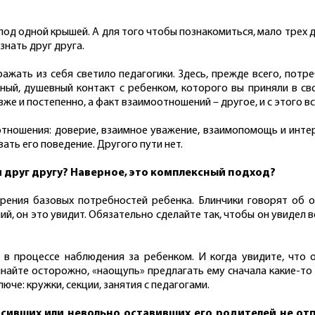
, под одной крышей. А для того чтобы познакомиться, мало трех
знать друг друга.
ражать из себя светило педагогики. Здесь, прежде всего, пот
ый, душевный контакт с ребенком, которого вы приняли в св
зже и постепенно, а факт взаимоотношений – другое, и с этого вс
ношения: доверие, взаимное уважение, взаимопомощь и интерес
ть его поведение. Другого пути нет.
и друг другу? Наверное, это комплексный подход?
ворения базовых потребностей ребенка. Блинчики говорят об 
, он это увидит. Обязательно сделайте так, чтобы он увидел ве
 в процессе наблюдения за ребенком. И когда увидите, что о
ачинайте осторожно, «наощупь» предлагать ему сначала какие-то
че: кружки, секции, занятия с педагогами.
осивших или невольно оставивших его родителей не от