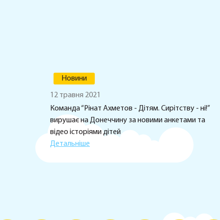
Новини
12 травня 2021
Команда “Рінат Ахметов - Дітям. Сирітству - ні!”
вирушає на Донеччину за новими анкетами та
відео історіями дітей
Детальніше