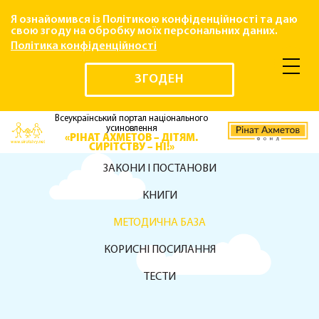
Я ознайомився із Політикою конфіденційності та даю
свою згоду на обробку моїх персональних даних.
Політика конфіденційності
ЗГОДЕН
Всеукраїнський портал національного
усиновлення
«РІНАТ АХМЕТОВ – ДІТЯМ.
СИРІТСТВУ – НІ!»
ЗАКОНИ І ПОСТАНОВИ
КНИГИ
МЕТОДИЧНА БАЗА
КОРИСНІ ПОСИЛАННЯ
ТЕСТИ