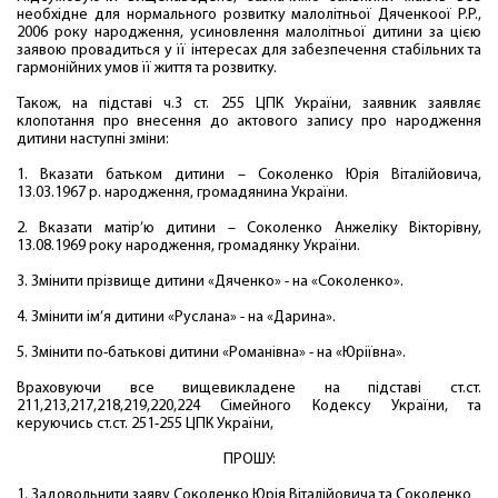
необхідне для нормального розвитку малолітньої Дяченкоої Р.Р.,
2006 року народження, усиновлення малолітньої дитини за цією
заявою провадиться у її інтересах для забезпечення стабільних та
гармонійних умов її життя та розвитку.
Також, на підставі ч.3 ст. 255 ЦПК України, заявник заявляє
клопотання про внесення до актового запису про народження
дитини наступні зміни:
1. Вказати батьком дитини – Соколенко Юрія Віталійовича,
13.03.1967 р. народження, громадянина України.
2. Вказати матір’ю дитини – Соколенко Анжеліку Вікторівну,
13.08.1969 року народження, громадянку України.
3. Змінити прізвище дитини «Дяченко» - на «Соколенко».
4. Змінити ім’я дитини «Руслана» - на «Дарина».
5. Змінити по-батькові дитини «Романівна» - на «Юріївна».
Враховуючи все вищевикладене на підставі ст.ст.
211,213,217,218,219,220,224 Сімейного Кодексу України, та
керуючись ст.ст. 251-255 ЦПК України,
ПРОШУ:
1. Задовольнити заяву Соколенко Юрія Віталійовича та Соколенко