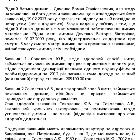
Рідний батько дитини – Дяченко Роман Станіславович, дав згоду
на усиновлення його дитини заявниками, що підтверджується його
заявою від 19.02.2013 року, справжність підпису на якій посвідчено
нотаріусом (копія додається). Згода надана у зв’язку з тим, що
рідний батько дитини не має можливості забезпечувати дитину
матеріально. Рідна мати дитини Дяченко Вікторія Вікторівна,
померла 01.07.2009 року, що підтверджується свідоцтвом про
смерть. З часу смерті матері дитини, вона проживає з заявниками,
які забезпечують дитину всім необхідним.
Заявник 1 Соколенко Ю.В., веде здоровий спосіб життя,
займається вихованням дитини, працює в приватним підприємцем,
згідно податкової декларації платника єдиного податку-фізичної
особи-підприємця за 2012 рік загальна сума доходу за звітний
(податковий) період становить 205100,00 грн.
Заявник 2 Соколенко А.В., веде здоровий спосіб життя, займається
вихованням дитини, офіційно не працює, займається
індивідуальною трудовою діяльністю.
Стан здоров’я заявників Соколенко Ю.В. та Соколенко А.В.,
задовільний, хронічних захворювань та протипоказань щодо
усиновлення дитини – не мають (відповідні висновки про стан
здоров’я додаються).
Подружжя заявників мають двокімнатну квартиру, за адресою м.
Запоріжжя, вул. Патріотична, буд. 4, кв. 2, де мешкають вони, їх
спільні діти – Соколенко А.Ю., 1989 р.н., Соколенко М.Ю., 2002 р.н.,