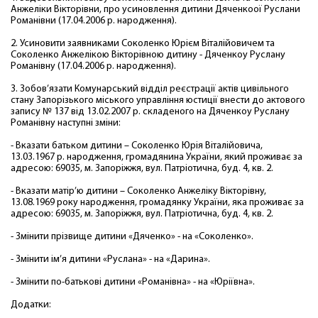
Анжеліки Вікторівни, про усиновлення дитини Дяченкоої Руслани
Романівни (17.04.2006 р. народження).
2. Усиновити заявниками Соколенко Юрієм Віталійовичем та
Соколенко Анжелікою Вікторівною дитину - Дяченкоу Руслану
Романівну (17.04.2006 р. народження).
3. Зобов’язати Комунарський відділ реєстрації актів цивільного
стану Запорізького міського управління юстиції внести до актового
запису № 137 від 13.02.2007 р. складеного на Дяченкоу Руслану
Романівну наступні зміни:
- Вказати батьком дитини – Соколенко Юрія Віталійовича,
13.03.1967 р. народження, громадянина України, який проживає за
адресою: 69035, м. Запоріжжя, вул. Патріотична, буд. 4, кв. 2.
- Вказати матір’ю дитини – Соколенко Анжеліку Вікторівну,
13.08.1969 року народження, громадянку України, яка проживає за
адресою: 69035, м. Запоріжжя, вул. Патріотична, буд. 4, кв. 2.
- Змінити прізвище дитини «Дяченко» - на «Соколенко».
- Змінити ім’я дитини «Руслана» - на «Дарина».
- Змінити по-батькові дитини «Романівна» - на «Юріївна».
Додатки: