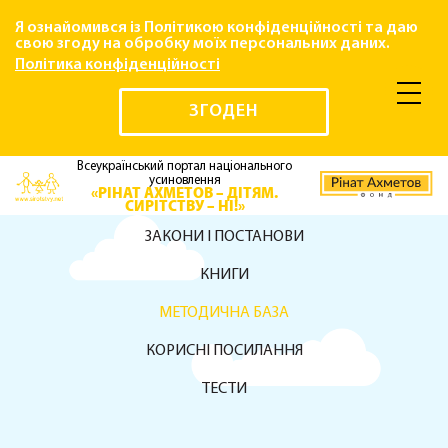
Я ознайомився із Політикою конфіденційності та даю
свою згоду на обробку моїх персональних даних.
Політика конфіденційності
ЗГОДЕН
Всеукраїнський портал національного
усиновлення
«РІНАТ АХМЕТОВ – ДІТЯМ.
СИРІТСТВУ – НІ!»
ЗАКОНИ І ПОСТАНОВИ
КНИГИ
МЕТОДИЧНА БАЗА
КОРИСНІ ПОСИЛАННЯ
ТЕСТИ