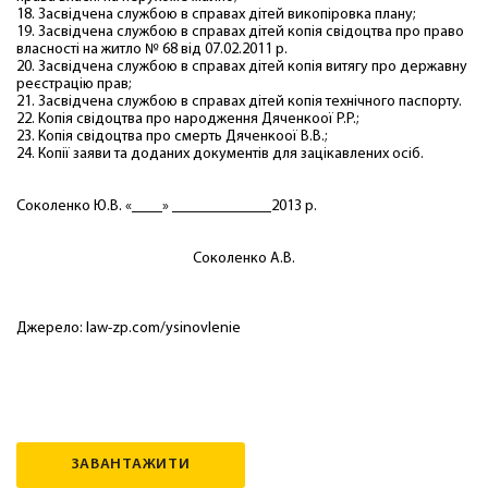
18. Засвідчена службою в справах дітей викопіровка плану;
19. Засвідчена службою в справах дітей копія свідоцтва про право
власності на житло № 68 від 07.02.2011 р.
20. Засвідчена службою в справах дітей копія витягу про державну
реєстрацію прав;
21. Засвідчена службою в справах дітей копія технічного паспорту.
22. Копія свідоцтва про народження Дяченкоої Р.Р.;
23. Копія свідоцтва про смерть Дяченкоої В.В.;
24. Копії заяви та доданих документів для зацікавлених осіб.
Соколенко Ю.В. «____» _____________2013 р.
Соколенко А.В.
Джерело: law-zp.com/ysinovlenie
ЗАВАНТАЖИТИ