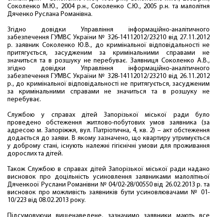
Соколенко М.Ю., 2004 р.н., Соколенко С.Ю., 2005 р.н. та малолітня
Дяченко Руслана Романівна.
Згідно довідки Управління інформаційно-аналітичного
забезпечення ГУМВС України № 326-14112012/23210 від 27.11.2012
р. заявник Соколенко Ю.В., до кримінальної відповідальності не
притягується, засудженим за кримінальними справами не
значиться та в розшуку не перебуває. Заявниця Соколенко А.В.,
згідно довідки Управління інформаційно-аналітичного
забезпечення ГУМВС України № 328-14112012/23210 від 26.11.2012
р., до кримінальної відповідальності не притягується, засудженим
за кримінальними справами не значиться та в розшуку не
перебуває.
Службою у справах дітей Запорізької міської ради було
проведено обстеження житлово-побутових умов заявника (за
адресою м. Запоріжжя, вул. Патріотична, 4, кв. 2) – акт обстеження
додається до заяви. В якому зазначено, що квартиру утримується
у доброму стані, існують належні гігієнічні умови для проживання
дорослих та дітей.
Також Службою в справах дітей Запорізької міської ради надано
висновок про доцільність усиновлення заявниками малолітньої
Дяченкоої Руслани Романівни № 04/02-28/00550 від 26.02.2013 р. та
висновок про можливість заявників бути усиновлювачами № 01-
10/223 від 08.02.2013 року.
Підсумовуючи вищенаведене, зазначимо заявники мають все