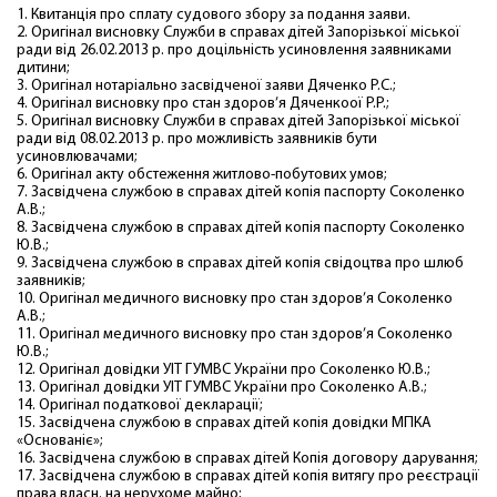
1. Квитанція про сплату судового збору за подання заяви.
2. Оригінал висновку Служби в справах дітей Запорізької міської
ради від 26.02.2013 р. про доцільність усиновлення заявниками
дитини;
3. Оригінал нотаріально засвідченої заяви Дяченко Р.С.;
4. Оригінал висновку про стан здоров’я Дяченкоої Р.Р.;
5. Оригінал висновку Служби в справах дітей Запорізької міської
ради від 08.02.2013 р. про можливість заявників бути
усиновлювачами;
6. Оригінал акту обстеження житлово-побутових умов;
7. Засвідчена службою в справах дітей копія паспорту Соколенко
А.В.;
8. Засвідчена службою в справах дітей копія паспорту Соколенко
Ю.В.;
9. Засвідчена службою в справах дітей копія свідоцтва про шлюб
заявників;
10. Оригінал медичного висновку про стан здоров’я Соколенко
А.В.;
11. Оригінал медичного висновку про стан здоров’я Соколенко
Ю.В.;
12. Оригінал довідки УІТ ГУМВС України про Соколенко Ю.В.;
13. Оригінал довідки УІТ ГУМВС України про Соколенко А.В.;
14. Оригінал податкової декларації;
15. Засвідчена службою в справах дітей копія довідки МПКА
«Основаніє»;
16. Засвідчена службою в справах дітей Копія договору дарування;
17. Засвідчена службою в справах дітей копія витягу про реєстрації
права власн. на нерухоме майно;