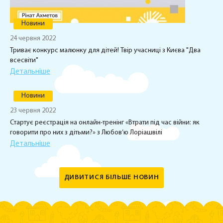
Новини
24 червня 2022
Триває конкурс малюнку для дітей! Твір учасниці з Києва "Два
всесвіти"
Детальніше
Новини
23 червня 2022
Стартує реєстрація на онлайн-тренінг «Втрати під час війни: як
говорити про них з дітьми?» з Любов’ю Лоріашвілі
Детальніше
ДИВИТИСЯ БІЛЬШЕ НОВИН