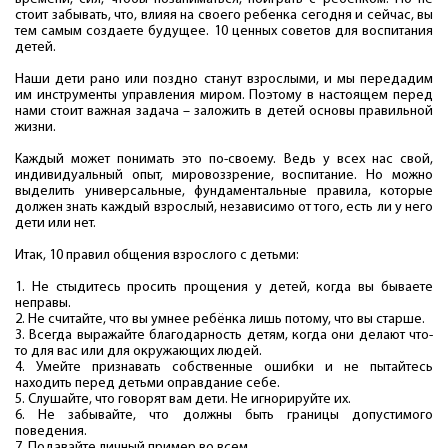
стоит забывать, что, влияя на своего ребенка сегодня и сейчас, вы
тем самым создаете будущее. 10 ценных советов для воспитания
детей.
Наши дети рано или поздно станут взрослыми, и мы передадим
им инструменты управления миром. Поэтому в настоящем перед
нами стоит важная задача – заложить в детей основы правильной
жизни.
Каждый может понимать это по-своему. Ведь у всех нас свой,
индивидуальный опыт, мировоззрение, воспитание. Но можно
выделить универсальные, фундаментальные правила, которые
должен знать каждый взрослый, независимо от того, есть ли у него
дети или нет.
Итак, 10 правил общения взрослого с детьми:
1. Не стыдитесь просить прощения у детей, когда вы бываете
неправы.
2. Не считайте, что вы умнее ребёнка лишь потому, что вы старше.
3. Всегда выражайте благодарность детям, когда они делают что-
то для вас или для окружающих людей.
4. Умейте признавать собственные ошибки и не пытайтесь
находить перед детьми оправдание себе.
5. Слушайте, что говорят вам дети. Не игнорируйте их.
6. Не забывайте, что должны быть границы допустимого
поведения.
7. Подавайте личный пример во всем.