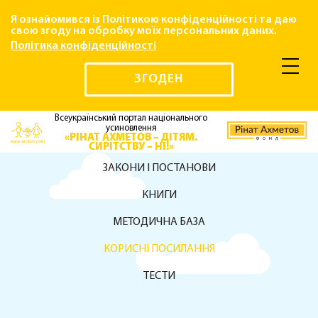
Я ознайомився із Політикою конфіденційності та даю
свою згоду на обробку моїх персональних даних.
Політика конфіденційності
ЗГОДЕН
Всеукраїнський портал національного
усиновлення
«РІНАТ АХМЕТОВ – ДІТЯМ.
СИРІТСТВУ – НІ!»
ЗАКОНИ І ПОСТАНОВИ
КНИГИ
МЕТОДИЧНА БАЗА
КОРИСНІ ПОСИЛАННЯ
ТЕСТИ