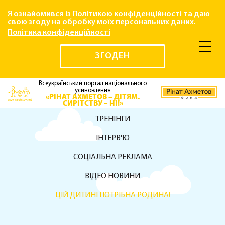
Я ознайомився із Політикою конфіденційності та даю
свою згоду на обробку моїх персональних даних.
Політика конфіденційності
ЗГОДЕН
Всеукраїнський портал національного
усиновлення
«РІНАТ АХМЕТОВ – ДІТЯМ.
СИРІТСТВУ – НІ!»
ТРЕНІНГИ
ІНТЕРВ'Ю
СОЦІАЛЬНА РЕКЛАМА
ВІДЕО НОВИНИ
ЦІЙ ДИТИНІ ПОТРІБНА РОДИНА!