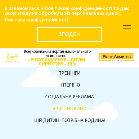
Я ознайомився із Політикою конфіденційності та даю
свою згоду на обробку моїх персональних даних.
Політика конфіденційності
ЗГОДЕН
Всеукраїнський портал національного
усиновлення
«РІНАТ АХМЕТОВ – ДІТЯМ.
СИРІТСТВУ – НІ!»
ТРЕНІНГИ
ІНТЕРВ'Ю
СОЦІАЛЬНА РЕКЛАМА
ВІДЕО НОВИНИ
ЦІЙ ДИТИНІ ПОТРІБНА РОДИНА!