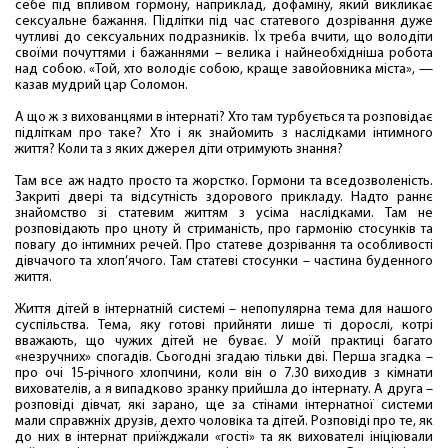
себе під впливом гормону, наприклад, дофаміну, який викликає
сексуальне бажання. Підлітки під час статевого дозрівання дуже
чутливі до сексуальних подразників. Їх треба вчити, що володіти
своїми почуттями і бажаннями – велика і найнеобхідніша робота
над собою. «Той, хто володіє собою, краще завойовника міста», —
казав мудрий цар Соломон.
А що ж з вихованцями в інтернаті? Хто там турбується та розповідає
підліткам про таке? Хто і як знайомить з наслідками інтимного
життя? Коли та з яких джерел діти отримують знання?
Там все аж надто просто та жорстко. Гормони та вседозволеність.
Закриті двері та відсутність здорового прикладу. Надто раннє
знайомство зі статевим життям з усіма наслідками. Там не
розповідають про цноту й стриманість, про гармонію стосунків та
повагу до інтимних речей. Про статеве дозрівання та особливості
дівчачого та хлоп’ячого. Там статеві стосунки – частина буденного
життя.
Життя дітей в інтернатній системі – непопулярна тема для нашого
суспільства. Тема, яку готові прийняти лише ті дорослі, котрі
вважають, що чужих дітей не буває. У моїй практиці багато
«незручних» спогадів. Сьогодні згадаю тільки дві. Перша згадка –
про очі 15-річного хлопчини, коли він о 7.30 виходив з кімнати
вихователів, а я випадково зранку прийшла до інтернату. А друга –
розповіді дівчат, які зарано, ще за стінами інтернатної системи
мали справжніх друзів, дехто чоловіка та дітей. Розповіді про те, як
до них в інтернат приїжджали «гості» та як вихователі ініціювали