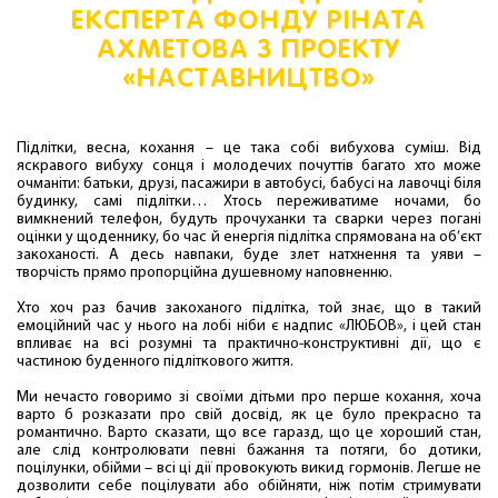
ЕКСПЕРТА ФОНДУ РІНАТА
АХМЕТОВА З ПРОЕКТУ
«НАСТАВНИЦТВО»
Підлітки, весна, кохання – це така собі вибухова суміш. Від
яскравого вибуху сонця і молодечих почуттів багато хто може
очманіти: батьки, друзі, пасажири в автобусі, бабусі на лавочці біля
будинку, самі підлітки… Хтось переживатиме ночами, бо
вимкнений телефон, будуть прочуханки та сварки через погані
оцінки у щоденнику, бо час й енергія підлітка спрямована на об’єкт
закоханості. А десь навпаки, буде злет натхнення та уяви –
творчість прямо пропорційна душевному наповненню.
Хто хоч раз бачив закоханого підлітка, той знає, що в такий
емоційний час у нього на лобі ніби є надпис «ЛЮБОВ», і цей стан
впливає на всі розумні та практично-конструктивні дії, що є
частиною буденного підліткового життя.
Ми нечасто говоримо зі своїми дітьми про перше кохання, хоча
варто б розказати про свій досвід, як це було прекрасно та
романтично. Варто сказати, що все гаразд, що це хороший стан,
але слід контролювати певні бажання та потяги, бо дотики,
поцілунки, обійми – всі ці дії провокують викид гормонів. Легше не
дозволити себе поцілувати або обійняти, ніж потім стримувати