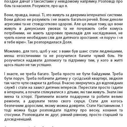
поїздки дівчат з таксистами у невідомому напрямку. Розповіді про
біль та насилля. Розумієте, про що я.
Вони, правда, інакші. Ті, хто живуть за дверима інтернатної системи.
Вони дійсно не розуміють і не знають багатьох речей. Вони деколи
агресивні та не стовідсотково здорові. Але це лише тому, що вони
живуть в дикунських умовах та не почувають себе комусь
потрібними, не мають здорових прикладів для наслідування, не
чують конче необхідних слів для дитячого зростання: «я поруч» і «я
в тебе вірю». Так розпорядилася Доля.
Можливо, для того, щоб у нас з вами був шанс стати людянішими,
менш егоїстичними та не розучитися бачити чужий біль. Не
розучитися надавати допомогу та підтримку тим, у кого в житті
щось пішло не так успішно.
І знаєте, не треба багато. Треба просто не бути байдужим. Треба
бути поруч. Треба побачити дитину у сусідській квартирі, звідкіля
так часто чути сварки та дебоші. Вчасно звернутись до відповідних
служб і стати на захист дитячих інтересів. Перестати просто їздити
в інтернати, а почати спілкуватися з дітьми, які там живуть. Знати їхні
імена та історії. Припинити возити подарунки та робити великі
ремонти, а дарувати тепло свого серця. Стати для когось
безпечним дорослим, якому можна довіряти. Стати Наставником. І
тоді можна буде розповідати підлітку про весну, кохання та
стосунки. Розповідати як друг, рівний рівному, просто старший та
досвідченіший.