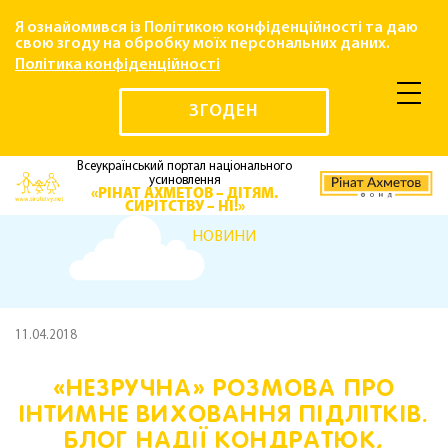
Я ознайомився із Політикою конфіденційності та даю
свою згоду на обробку моїх персональних даних.
Політика конфіденційності
ЗГОДЕН
Всеукраїнський портал національного
усиновлення
«РІНАТ АХМЕТОВ – ДІТЯМ.
СИРІТСТВУ – НІ!»
НОВИНИ
11.04.2018
«НЕЗРУЧНА» РОЗМОВА ПРО
ІНТИМНЕ ВИХОВАННЯ ПІДЛІТКІВ.
БЛОГ НАДІЇ КОНДРАТЮК,