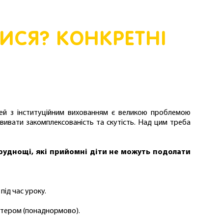
ТИСЯ? КОНКРЕТНІ
ітей з інституційним вихованням є великою проблемою
вивати закомплексованість та скутість. Над цим треба
труднощі, які прийомні діти не можуть подолати
під час уроку.
ютером (понаднормово).