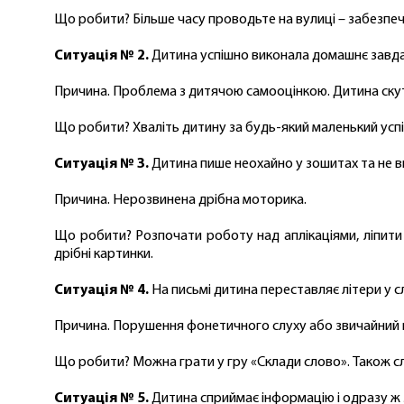
Що робити? Більше часу проводьте на вулиці – забезпечуй
Ситуація № 2.
Дитина успішно виконала домашнє завданн
Причина. Проблема з дитячою самооцінкою. Дитина скута
Що робити? Хваліть дитину за будь-який маленький успіх.
Ситуація № 3.
Дитина пише неохайно у зошитах та не ви
Причина. Нерозвинена дрібна моторика.
Що робити? Розпочати роботу над аплікаціями, ліпити
дрібні картинки.
Ситуація № 4.
На письмі дитина переставляє літери у с
Причина. Порушення фонетичного слуху або звичайний п
Що робити? Можна грати у гру «Склади слово». Також сл
Ситуація № 5.
Дитина сприймає інформацію і одразу ж 