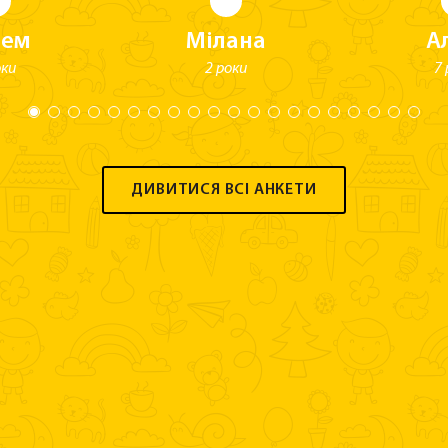
тем
Мілана
А
оки
2 роки
7 
ДИВИТИСЯ ВСІ АНКЕТИ