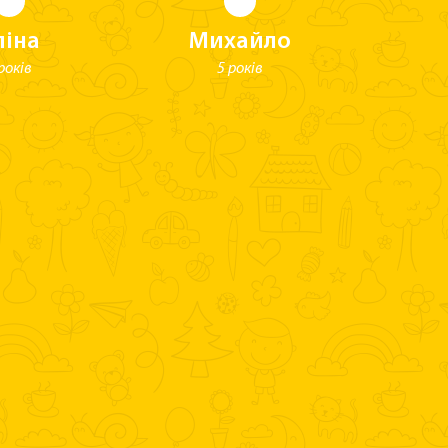
ліна
Михайло
років
5 років