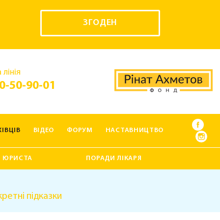
ЗГОДЕН
 лінія
0-50-90-01
ІВЦІВ
ВІДЕО
ФОРУМ
НАСТАВНИЦТВО
 ЮРИСТА
ПОРАДИ ЛІКАРЯ
кретні підказки