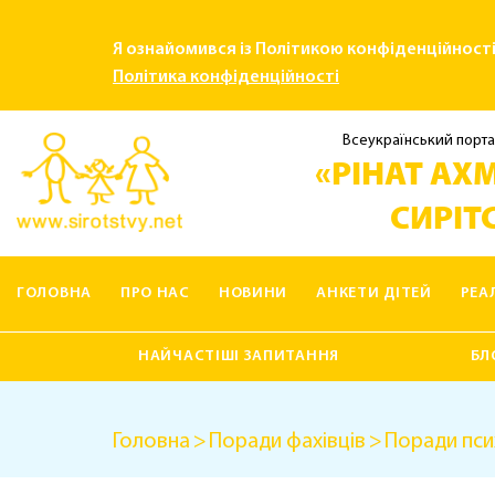
Я ознайомився із Політикою конфіденційност
Політика конфіденційності
Всеукраїнський порта
«РІНАТ АХМ
СИРІТС
ГОЛОВНА
ПРО НАС
НОВИНИ
АНКЕТИ ДІТЕЙ
РЕА
КОНТАКТИ
НАЙЧАСТІШІ ЗАПИТАННЯ
БЛ
Головна
Поради фахівців
Поради пси