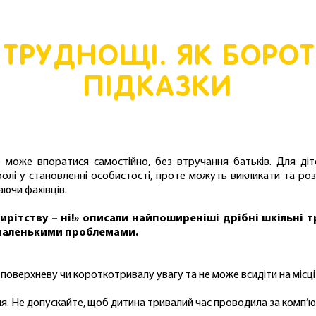
 ТРУДНОЩІ. ЯК БОРО
ПІДКАЗКИ
е може впоратися самостійно, без втручання батьків. Для д
ролі у становленні особистості, проте можуть викликати та роз
ючи фахівців.
Сирітству – ні!» описали найпоширеніші дрібні шкільні 
з маленькими проблемами.
оверхневу чи короткотривалу увагу та не може всидіти на місці 
я. Не допускайте, щоб дитина тривалий час проводила за комп’