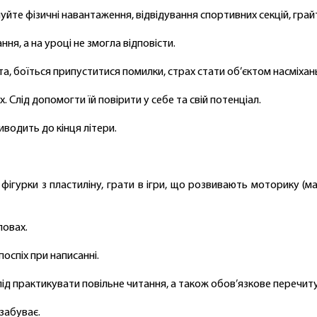
те фізичні навантаження, відвідування спортивних секцій, грайте 
я, а на уроці не змогла відповісти.
, боїться припуститися помилки, страх стати об’єктом насміхан
 Слід допомогти їй повірити у себе та свій потенціал.
водить до кінця літери.
 фігурки з пластиліну, грати в ігри, що розвивають моторику (
ловах.
оспіх при написанні.
ід практикувати повільне читання, а також обов’язкове перечиту
забуває.