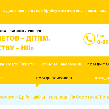
і та даю свою згоду на обробку моїх персональних даних.
л національного усиновлення
Гаряча
ЕТОВ – ДІТЯМ.
0-80
ТВУ – НІ!»
ЛЬНІ ІСТОРІЇ ЖИТТЯ
КОРИСНА ІНФОРМАЦІЯ
ПОРАДИ ФАХ
ОГ
ПОРАДИ ПСИХОЛОГА
ПОРАДИ
холога
Дрібні шкільні труднощі. Як боротися? Кон