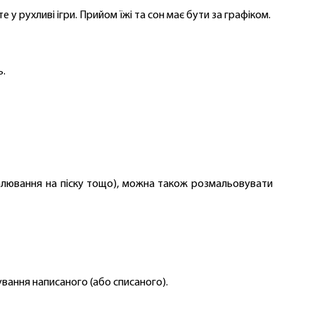
у рухливі ігри. Прийом їжі та сон має бути за графіком.
ь.
малювання на піску тощо), можна також розмальовувати
вання написаного (або списаного).