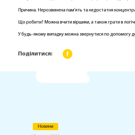
Причина. Нерозвинена пам’ять та недостатня концентра
Що робити? Можна вчити віршики, а також грати в логічн
У будь-якому випадку можна звернутися по допомогу до 
Поділитися:
Новини