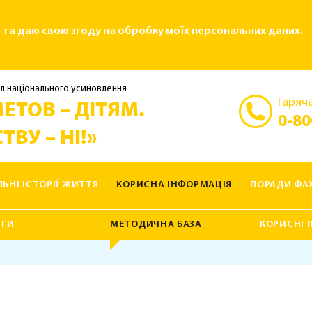
і та даю свою згоду на обробку моїх персональних даних.
л національного усиновлення
Гаряча
ЕТОВ – ДІТЯМ.
0-80
ТВУ – НІ!»
ЛЬНІ ІСТОРІЇ ЖИТТЯ
КОРИСНА ІНФОРМАЦІЯ
ПОРАДИ ФАХ
ИГИ
МЕТОДИЧНА БАЗА
КОРИСНІ 