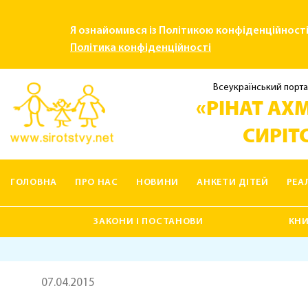
Я ознайомився із Політикою конфіденційност
Політика конфіденційності
Всеукраїнський порта
«РІНАТ АХМ
СИРІТС
ГОЛОВНА
ПРО НАС
НОВИНИ
АНКЕТИ ДІТЕЙ
РЕА
КОНТАКТИ
ЗАКОНИ І ПОСТАНОВИ
КН
07.04.2015